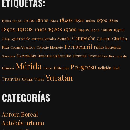
ETIQUETAS:
1840s
1800s
1870s
1850s
1700s
1500s
1600s
1810s
1860s
1880s
1900s
1920s
1890s
1910s
1930s
1970s
1940s
1960s
1950s
Campeche
Chichén
2024
Aviación
Catedral
Agua Potable
Auroras Boreales
Ferrocarril
Itzá
Fichas hacienda
Colegio Montejo
Cocina Yucateca
Haciendas
Itzimná
Izamal
Historia en botellas
Los Recreos de
Gaseosas
Mérida
Progreso
Itzimná
Religión
Paseo de Montejo
Sisal
Yucatán
Tranvías
Uxmal
Viajes
CATEGORÍAS
Aurora Boreal
Autobús urbano