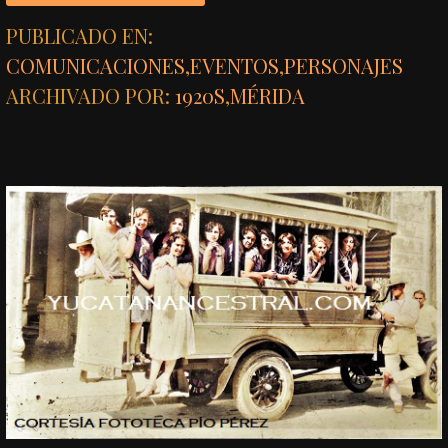
PUBLICADO EN:
COMUNICACIONES
,
EVENTOS
,
PERSONAJES
ARCHIVADO POR:
1920S
,
MÉRIDA