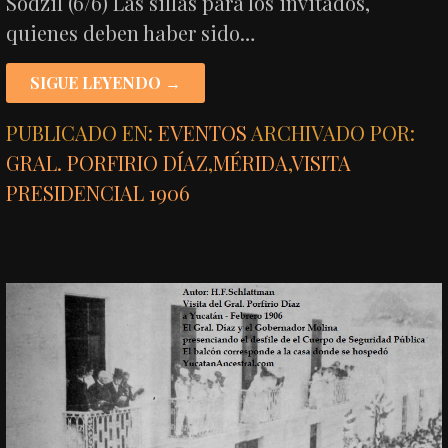
Sodzil (6/6) Las sillas para los invitados,
quienes deben haber sido…
SIGUE LEYENDO →
PUBLICADO EN:
EVENTOS
ARCHIVADO POR:
GRAL. PORFIRIO DÍAZ
,
MÉRIDA
,
VISITA
PRESIDENCIAL 1906