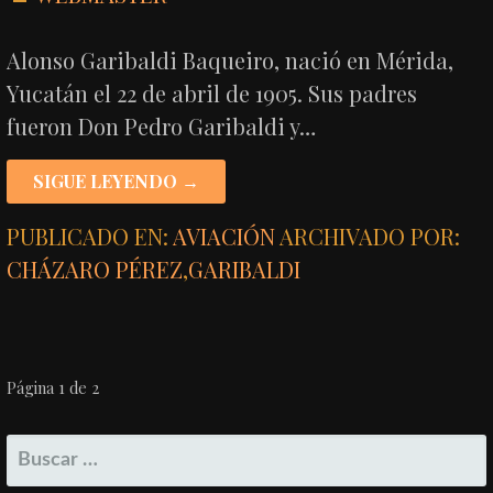
Alonso Garibaldi Baqueiro, nació en Mérida,
Yucatán el 22 de abril de 1905. Sus padres
fueron Don Pedro Garibaldi y…
SIGUE LEYENDO →
PUBLICADO EN:
AVIACIÓN
ARCHIVADO POR:
CHÁZARO PÉREZ
,
GARIBALDI
NAVEGACIÓN
Página 1 de 2
POR
BUSCAR:
ENTRADA