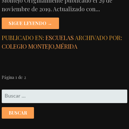
Montejo Originalmente publicado el 29 de
noviembre de 2019. Actualizado con…
SIGUE LEYENDO →
PUBLICADO EN:
ESCUELAS
ARCHIVADO POR:
COLEGIO MONTEJO
,
MÉRIDA
NAVEGACIÓN
Página 1 de 2
POR
BUSCAR:
ENTRADA