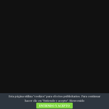
Esta página utiliza "cookies" para efectos publicitarios. Para continuar
hacer clic en "Entiendo y acepto". Bienvenido
ENTIENDO Y ACEPTO