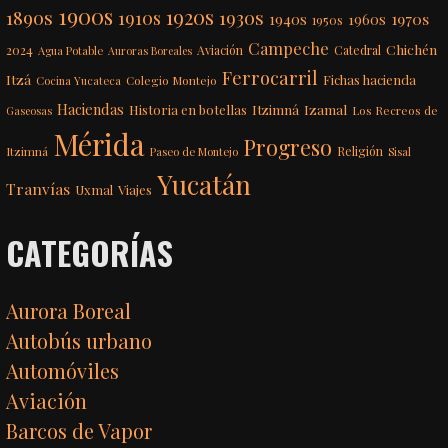
1900s
1920s
1890s
1910s
1930s
1970s
1940s
1960s
1950s
Campeche
Chichén
2024
Aviación
Catedral
Agua Potable
Auroras Boreales
Ferrocarril
Itzá
Fichas hacienda
Colegio Montejo
Cocina Yucateca
Haciendas
Itzimná
Izamal
Historia en botellas
Los Recreos de
Gaseosas
Mérida
Progreso
Itzimná
Religión
Paseo de Montejo
Sisal
Yucatán
Tranvías
Uxmal
Viajes
CATEGORÍAS
Aurora Boreal
Autobús urbano
Automóviles
Aviación
Barcos de Vapor