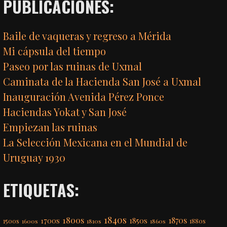
PUBLICACIONES:
Baile de vaqueras y regreso a Mérida
Mi cápsula del tiempo
Paseo por las ruinas de Uxmal
Caminata de la Hacienda San José a Uxmal
Inauguración Avenida Pérez Ponce
Haciendas Yokat y San José
Empiezan las ruinas
La Selección Mexicana en el Mundial de
Uruguay 1930
ETIQUETAS:
1840s
1800s
1870s
1850s
1700s
1500s
1600s
1810s
1860s
1880s