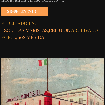
SIGUE LEYENDO →
PUBLICADO EN:
ESCUELAS
,
MARISTAS
,
RELIGIÓN
ARCHIVADO
POR:
1900S
,
MÉRIDA