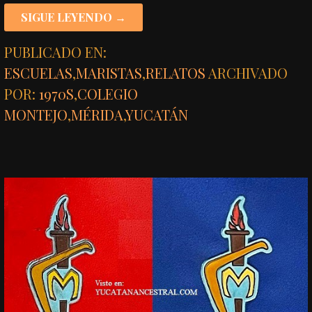
SIGUE LEYENDO →
PUBLICADO EN:
ESCUELAS
,
MARISTAS
,
RELATOS
ARCHIVADO
POR:
1970S
,
COLEGIO
MONTEJO
,
MÉRIDA
,
YUCATÁN