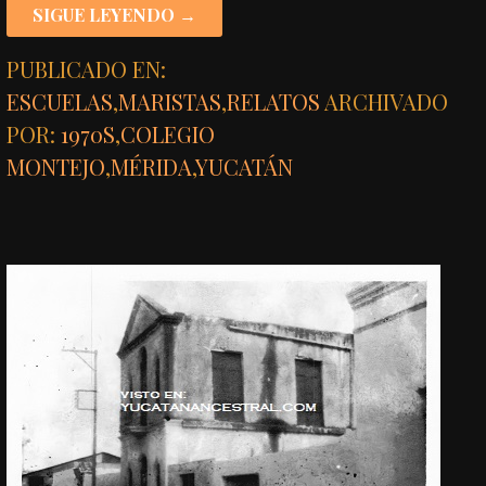
SIGUE LEYENDO →
PUBLICADO EN:
ESCUELAS
,
MARISTAS
,
RELATOS
ARCHIVADO
POR:
1970S
,
COLEGIO
MONTEJO
,
MÉRIDA
,
YUCATÁN