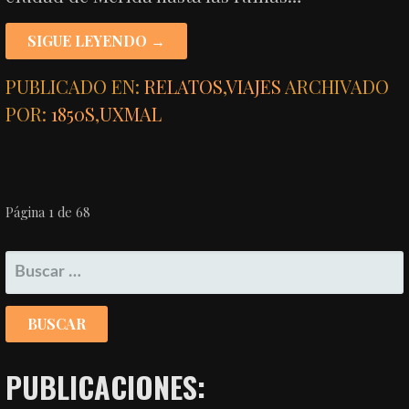
SIGUE LEYENDO →
PUBLICADO EN:
RELATOS
,
VIAJES
ARCHIVADO
POR:
1850S
,
UXMAL
NAVEGACIÓN
Página 1 de 68
POR
BUSCAR:
ENTRADA
PUBLICACIONES: