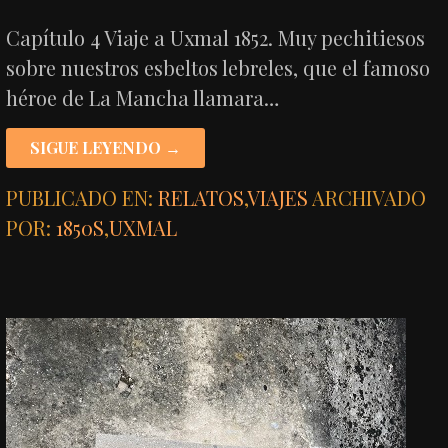
Capítulo 4 Viaje a Uxmal 1852. Muy pechitiesos
sobre nuestros esbeltos lebreles, que el famoso
héroe de La Mancha llamara…
SIGUE LEYENDO →
PUBLICADO EN:
RELATOS
,
VIAJES
ARCHIVADO
POR:
1850S
,
UXMAL