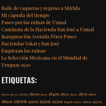
Baile de vaqueras y regreso a Mérida
Mi cápsula del tiempo
Paseo por las ruinas de Uxmal
Caminata de la Hacienda San José a Uxmal
Inauguración Avenida Pérez Ponce
Haciendas Yokat y San José
Empiezan las ruinas
La Selección Mexicana en el Mundial de
Uruguay 1930
ETIQUETAS:
1840s
1800s
1870s
1850s
1700s
1500s
1600s
1810s
1860s
1880s
1900s
1920s
1890s
1910s
1930s
1970s
1940s
1960s
1950s