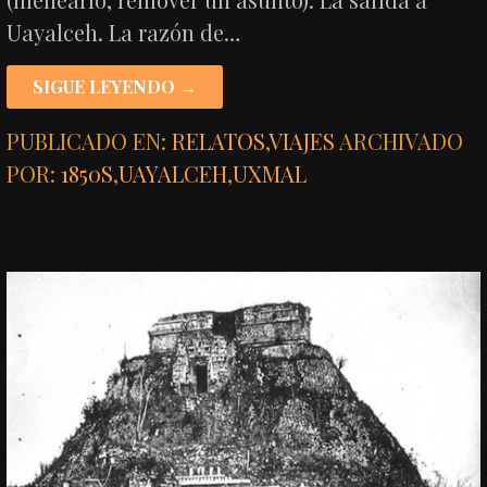
Uayalceh. La razón de…
SIGUE LEYENDO →
PUBLICADO EN:
RELATOS
,
VIAJES
ARCHIVADO
POR:
1850S
,
UAYALCEH
,
UXMAL