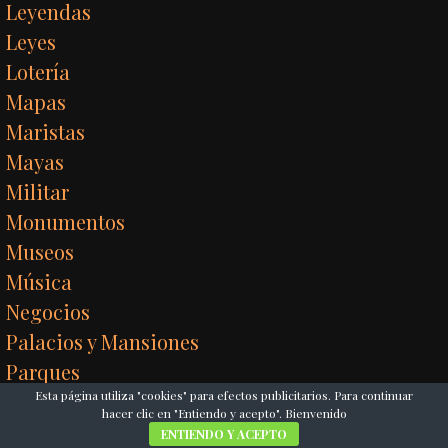
Leyendas
Leyes
Lotería
Mapas
Maristas
Mayas
Militar
Monumentos
Museos
Música
Negocios
Palacios y Mansiones
Parques
Esta página utiliza "cookies" para efectos publicitarios. Para continuar
Paseos virtuales
hacer clic en "Entiendo y acepto". Bienvenido
Periódicos y Revistas
ENTIENDO Y ACEPTO