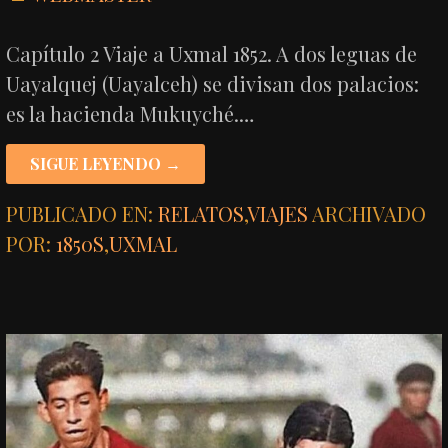
Capítulo 2 Viaje a Uxmal 1852. A dos leguas de
Uayalquej (Uayalceh) se divisan dos palacios:
es la hacienda Mukuyché.…
SIGUE LEYENDO →
PUBLICADO EN:
RELATOS
,
VIAJES
ARCHIVADO
POR:
1850S
,
UXMAL