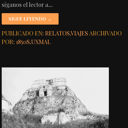
síganos el lector a…
SIGUE LEYENDO →
PUBLICADO EN:
RELATOS
,
VIAJES
ARCHIVADO
POR:
1850S
,
UXMAL