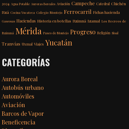
Campeche
Chichén
2024
Aviación
Catedral
Agua Potable
Auroras Boreales
Ferrocarril
Itzá
Fichas hacienda
Colegio Montejo
Cocina Yucateca
Haciendas
Itzimná
Izamal
Historia en botellas
Los Recreos de
Gaseosas
Mérida
Progreso
Itzimná
Religión
Paseo de Montejo
Sisal
Yucatán
Tranvías
Uxmal
Viajes
CATEGORÍAS
Aurora Boreal
Autobús urbano
Automóviles
Aviación
Barcos de Vapor
Beneficencia