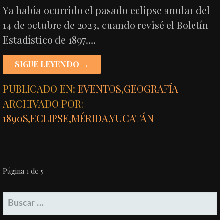
Ya había ocurrido el pasado eclipse anular del
14 de octubre de 2023, cuando revisé el Boletín
Estadístico de 1897.…
SIGUE LEYENDO →
PUBLICADO EN:
EVENTOS
,
GEOGRAFÍA
ARCHIVADO POR:
1890S
,
ECLIPSE
,
MÉRIDA
,
YUCATÁN
NAVEGACIÓN
Página 1 de 5
POR
BUSCAR:
ENTRADA