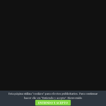
Esta página utiliza "cookies" para efectos publicitarios. Para continuar
hacer clic en "Entiendo y acepto". Bienvenido
ENTIENDO Y ACEPTO