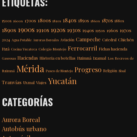
ETIQUETAS:
1840s
1800s
1870s
1850s
1700s
1500s
1600s
1810s
1860s
1880s
1900s
1920s
1890s
1910s
1930s
1970s
1940s
1960s
1950s
Campeche
Chichén
2024
Aviación
Catedral
Agua Potable
Auroras Boreales
Ferrocarril
Itzá
Fichas hacienda
Colegio Montejo
Cocina Yucateca
Haciendas
Itzimná
Izamal
Historia en botellas
Los Recreos de
Gaseosas
Mérida
Progreso
Itzimná
Religión
Paseo de Montejo
Sisal
Yucatán
Tranvías
Uxmal
Viajes
CATEGORÍAS
Aurora Boreal
Autobús urbano