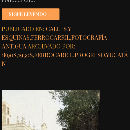
SIGUE LEYENDO →
PUBLICADO EN:
CALLES Y
ESQUINAS
,
FERROCARRIL
,
FOTOGRAFÍA
ANTIGUA
ARCHIVADO POR:
1890S
,
1930S
,
FERROCARRIL
,
PROGRESO
,
YUCATÁ
N