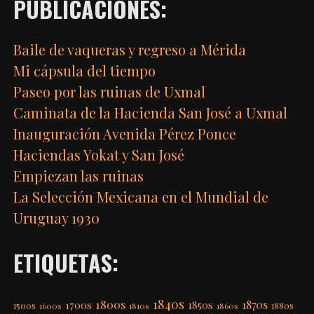
PUBLICACIONES:
Baile de vaqueras y regreso a Mérida
Mi cápsula del tiempo
Paseo por las ruinas de Uxmal
Caminata de la Hacienda San José a Uxmal
Inauguración Avenida Pérez Ponce
Haciendas Yokat y San José
Empiezan las ruinas
La Selección Mexicana en el Mundial de
Uruguay 1930
ETIQUETAS:
1840s
1800s
1870s
1850s
1700s
1500s
1600s
1810s
1860s
1880s