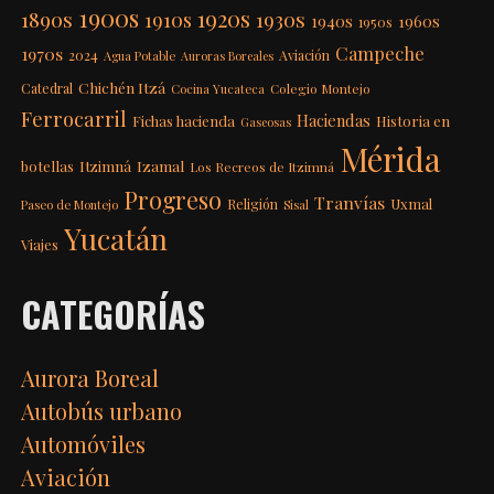
1900s
1920s
1890s
1910s
1930s
1940s
1960s
1950s
Campeche
1970s
2024
Aviación
Agua Potable
Auroras Boreales
Chichén Itzá
Catedral
Colegio Montejo
Cocina Yucateca
Ferrocarril
Haciendas
Fichas hacienda
Historia en
Gaseosas
Mérida
Itzimná
Izamal
botellas
Los Recreos de Itzimná
Progreso
Tranvías
Uxmal
Religión
Paseo de Montejo
Sisal
Yucatán
Viajes
CATEGORÍAS
Aurora Boreal
Autobús urbano
Automóviles
Aviación