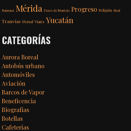
Mérida
Progreso
Itzimná
Religión
Paseo de Montejo
Sisal
Yucatán
Tranvías
Uxmal
Viajes
CATEGORÍAS
Aurora Boreal
Autobús urbano
Automóviles
Aviación
Barcos de Vapor
Beneficencia
Biografías
Botellas
Cafeterías