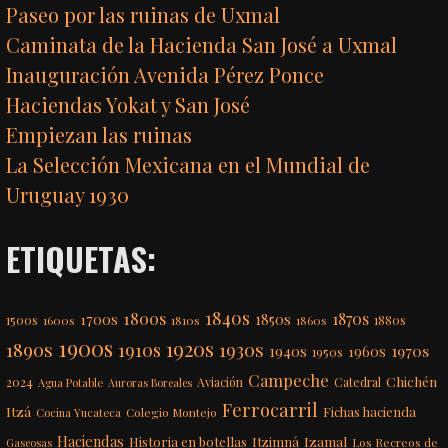
Paseo por las ruinas de Uxmal
Caminata de la Hacienda San José a Uxmal
Inauguración Avenida Pérez Ponce
Haciendas Yokat y San José
Empiezan las ruinas
La Selección Mexicana en el Mundial de
Uruguay 1930
ETIQUETAS:
1840s
1800s
1870s
1850s
1700s
1500s
1600s
1810s
1860s
1880s
1900s
1920s
1890s
1910s
1930s
1970s
1940s
1960s
1950s
Campeche
Chichén
2024
Aviación
Catedral
Agua Potable
Auroras Boreales
Ferrocarril
Itzá
Fichas hacienda
Colegio Montejo
Cocina Yucateca
Haciendas
Itzimná
Izamal
Historia en botellas
Los Recreos de
Gaseosas