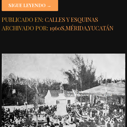
SIGUE LEYENDO →
PUBLICADO EN:
CALLES Y ESQUINAS
ARCHIVADO POR:
1960S
,
MÉRIDA
,
YUCATÁN