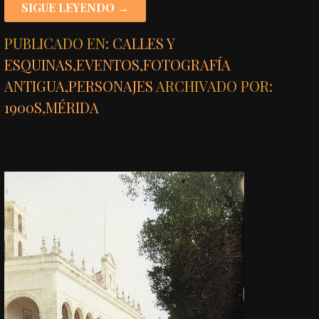
SIGUE LEYENDO →
PUBLICADO EN:
CALLES Y
ESQUINAS
,
EVENTOS
,
FOTOGRAFÍA
ANTIGUA
,
PERSONAJES
ARCHIVADO POR:
1900S
,
MÉRIDA