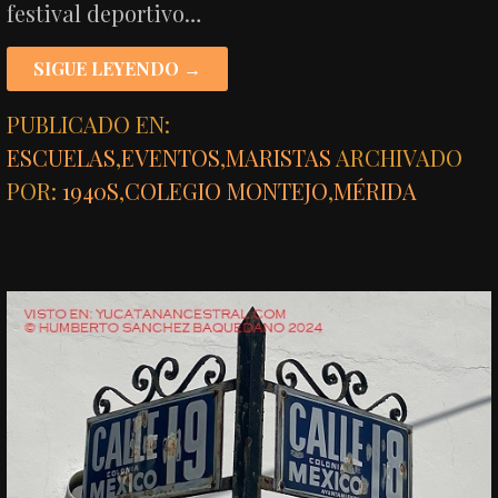
festival deportivo…
SIGUE LEYENDO →
PUBLICADO EN:
ESCUELAS
,
EVENTOS
,
MARISTAS
ARCHIVADO
POR:
1940S
,
COLEGIO MONTEJO
,
MÉRIDA