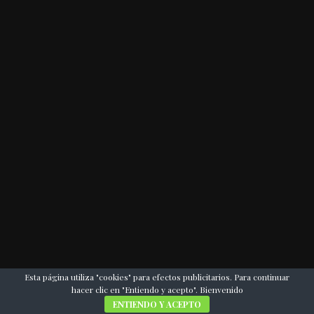
Esta página utiliza "cookies" para efectos publicitarios. Para continuar
hacer clic en "Entiendo y acepto". Bienvenido
ENTIENDO Y ACEPTO