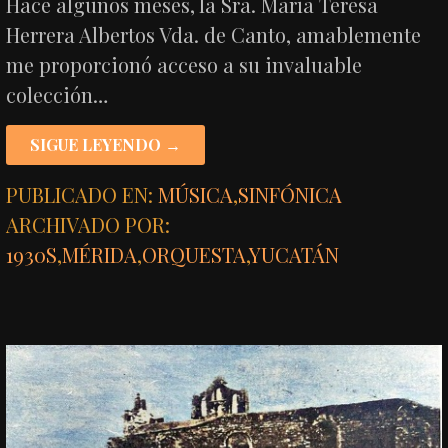
Hace algunos meses, la Sra. María Teresa
Herrera Albertos Vda. de Canto, amablemente
me proporcionó acceso a su invaluable
colección…
SIGUE LEYENDO →
PUBLICADO EN:
MÚSICA
,
SINFÓNICA
ARCHIVADO POR:
1930S
,
MÉRIDA
,
ORQUESTA
,
YUCATÁN