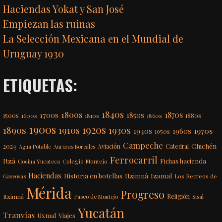
Haciendas Yokat y San José
Empiezan las ruinas
La Selección Mexicana en el Mundial de
Uruguay 1930
ETIQUETAS:
1840s
1800s
1870s
1850s
1700s
1500s
1600s
1810s
1860s
1880s
1900s
1920s
1890s
1910s
1930s
1970s
1940s
1960s
1950s
Campeche
Chichén
2024
Aviación
Catedral
Agua Potable
Auroras Boreales
Ferrocarril
Itzá
Fichas hacienda
Colegio Montejo
Cocina Yucateca
Haciendas
Itzimná
Izamal
Historia en botellas
Los Recreos de
Gaseosas
Mérida
Progreso
Itzimná
Religión
Paseo de Montejo
Sisal
Yucatán
Tranvías
Uxmal
Viajes