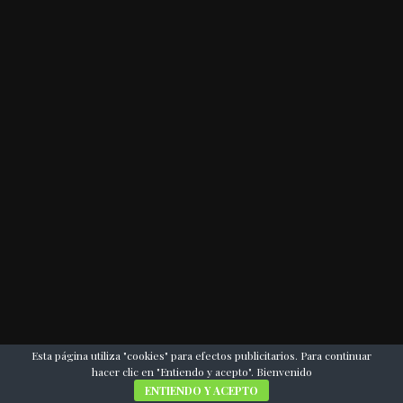
Esta página utiliza "cookies" para efectos publicitarios. Para continuar
hacer clic en "Entiendo y acepto". Bienvenido
ENTIENDO Y ACEPTO