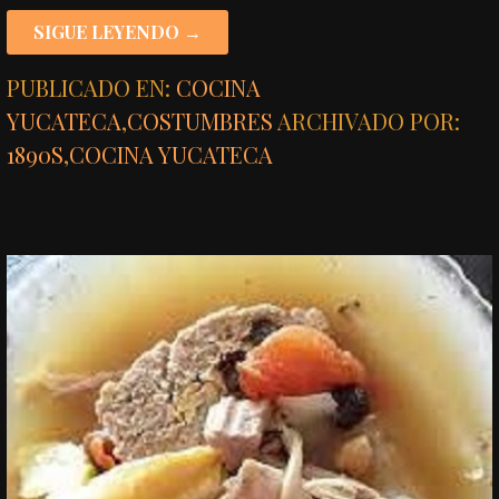
SIGUE LEYENDO →
PUBLICADO EN:
COCINA
YUCATECA
,
COSTUMBRES
ARCHIVADO POR:
1890S
,
COCINA YUCATECA