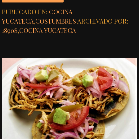
PUBLICADO EN:
COCINA
YUCATECA
,
COSTUMBRES
ARCHIVADO POR:
1890S
,
COCINA YUCATECA