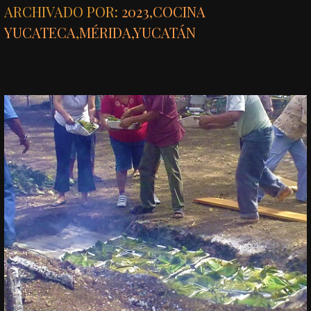
ARCHIVADO POR:
2023
,
COCINA
YUCATECA
,
MÉRIDA
,
YUCATÁN