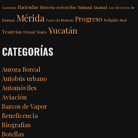
Haciendas
Itzimná
Izamal
Historia en botellas
Los Recreos de
Gaseosas
Mérida
Progreso
Itzimná
Religión
Paseo de Montejo
Sisal
Yucatán
Tranvías
Uxmal
Viajes
CATEGORÍAS
Aurora Boreal
Autobús urbano
Automóviles
Aviación
Barcos de Vapor
Beneficencia
Biografías
Botellas