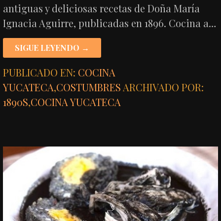
antiguas y deliciosas recetas de Doña María
Ignacia Aguirre, publicadas en 1896. Cocina a…
SIGUE LEYENDO →
PUBLICADO EN:
COCINA
YUCATECA
,
COSTUMBRES
ARCHIVADO POR:
1890S
,
COCINA YUCATECA