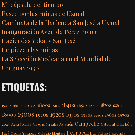
Mi cápsula del tiempo
Paseo por las ruinas de Uxmal
Caminata de la Hacienda San José a Uxmal
Inauguración Avenida Pérez Ponce
Haciendas Yokat y San José
Empiezan las ruinas
La Selección Mexicana en el Mundial de
Uruguay 1930
ETIQUETAS:
1840s
1800s
1870s
1850s
1700s
1500s
1600s
1810s
1860s
1880s
1900s
1920s
1890s
1910s
1930s
1970s
1940s
1960s
1950s
Campeche
Chichén
2024
Aviación
Catedral
Agua Potable
Auroras Boreales
Ferrocarril
Itzá
Fichas hacienda
Colegio Montejo
Cocina Yucateca