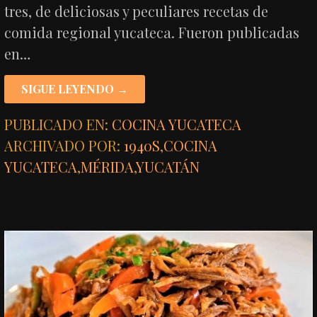
tres, de deliciosas y peculiares recetas de
comida regional yucateca. Fueron publicadas
en…
SIGUE LEYENDO →
PUBLICADO EN:
COCINA YUCATECA
ARCHIVADO POR:
1940S
,
COCINA
YUCATECA
,
MÉRIDA
,
YUCATÁN