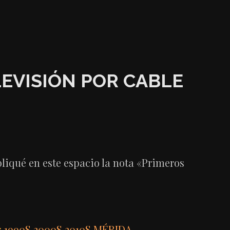
LEVISIÓN POR CABLE
liqué en este espacio la nota «Primeros
:
1990S
,
2000S
,
2010S
,
MÉRIDA