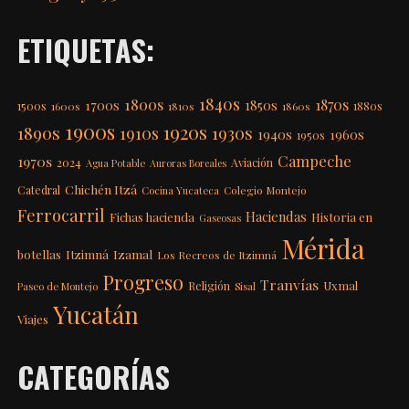
ETIQUETAS:
1840s
1800s
1870s
1850s
1700s
1500s
1600s
1810s
1860s
1880s
1900s
1920s
1890s
1910s
1930s
1940s
1960s
1950s
Campeche
1970s
2024
Aviación
Agua Potable
Auroras Boreales
Chichén Itzá
Catedral
Colegio Montejo
Cocina Yucateca
Ferrocarril
Haciendas
Fichas hacienda
Historia en
Gaseosas
Mérida
Itzimná
Izamal
botellas
Los Recreos de Itzimná
Progreso
Tranvías
Uxmal
Religión
Paseo de Montejo
Sisal
Yucatán
Viajes
CATEGORÍAS