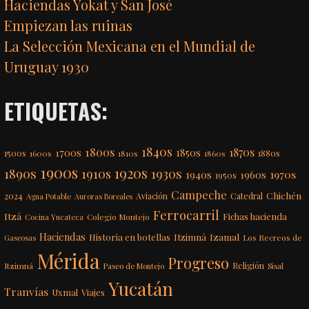
Haciendas Yokat y San José
Empiezan las ruinas
La Selección Mexicana en el Mundial de
Uruguay 1930
ETIQUETAS:
1840s
1800s
1870s
1850s
1700s
1500s
1600s
1810s
1860s
1880s
1900s
1920s
1890s
1910s
1930s
1970s
1940s
1960s
1950s
Campeche
Chichén
2024
Aviación
Catedral
Agua Potable
Auroras Boreales
Ferrocarril
Itzá
Fichas hacienda
Colegio Montejo
Cocina Yucateca
Haciendas
Itzimná
Izamal
Historia en botellas
Los Recreos de
Gaseosas
Mérida
Progreso
Itzimná
Religión
Paseo de Montejo
Sisal
Yucatán
Tranvías
Uxmal
Viajes