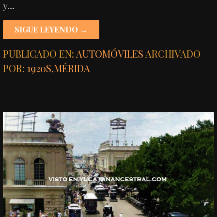
y…
SIGUE LEYENDO →
PUBLICADO EN:
AUTOMÓVILES
ARCHIVADO
POR:
1920S
,
MÉRIDA