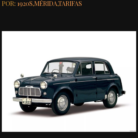
POR:
1920S
,
MÉRIDA
,
TARIFAS