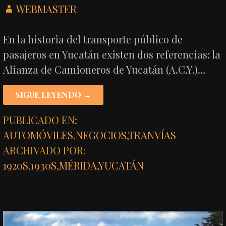
WEBMASTER
En la historia del transporte público de
pasajeros en Yucatán existen dos referencias: la
Alianza de Camioneros de Yucatán (A.C.Y.)…
SIGUE LEYENDO →
PUBLICADO EN:
AUTOMÓVILES
,
NEGOCIOS
,
TRANVÍAS
ARCHIVADO POR:
1920S
,
1930S
,
MÉRIDA
,
YUCATÁN