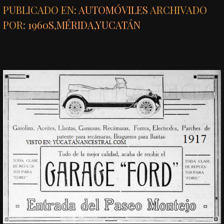
PUBLICADO EN:
AUTOMÓVILES
ARCHIVADO
POR:
1960S
,
MÉRIDA
,
YUCATÁN