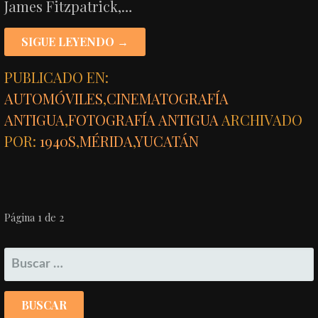
James Fitzpatrick,…
SIGUE LEYENDO →
PUBLICADO EN:
AUTOMÓVILES
,
CINEMATOGRAFÍA
ANTIGUA
,
FOTOGRAFÍA ANTIGUA
ARCHIVADO
POR:
1940S
,
MÉRIDA
,
YUCATÁN
NAVEGACIÓN
Página 1 de 2
POR
BUSCAR:
ENTRADA