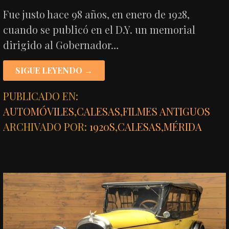
Fue justo hace 98 años, en enero de 1928,
cuando se publicó en el D.Y. un memorial
dirigido al Gobernador…
SIGUE LEYENDO →
PUBLICADO EN:
AUTOMÓVILES
,
CALESAS
,
FILMES ANTIGUOS
ARCHIVADO POR:
1920S
,
CALESAS
,
MÉRIDA