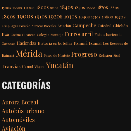
1840s
1800s
1870s
1850s
1700s
1500s
1600s
1810s
1860s
1880s
1900s
1920s
1890s
1910s
1930s
1970s
1940s
1960s
1950s
Campeche
Chichén
2024
Aviación
Catedral
Agua Potable
Auroras Boreales
Ferrocarril
Itzá
Fichas hacienda
Colegio Montejo
Cocina Yucateca
Haciendas
Itzimná
Izamal
Historia en botellas
Los Recreos de
Gaseosas
Mérida
Progreso
Itzimná
Religión
Paseo de Montejo
Sisal
Yucatán
Tranvías
Uxmal
Viajes
CATEGORÍAS
Aurora Boreal
Autobús urbano
Automóviles
Aviación