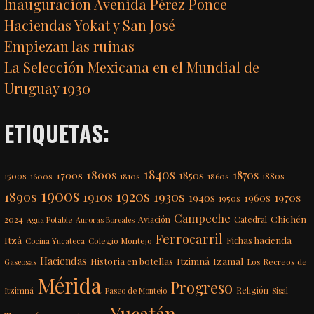
Inauguración Avenida Pérez Ponce
Haciendas Yokat y San José
Empiezan las ruinas
La Selección Mexicana en el Mundial de
Uruguay 1930
ETIQUETAS:
1840s
1800s
1870s
1850s
1700s
1500s
1600s
1810s
1860s
1880s
1900s
1920s
1890s
1910s
1930s
1970s
1940s
1960s
1950s
Campeche
Chichén
2024
Aviación
Catedral
Agua Potable
Auroras Boreales
Ferrocarril
Itzá
Fichas hacienda
Colegio Montejo
Cocina Yucateca
Haciendas
Itzimná
Izamal
Historia en botellas
Los Recreos de
Gaseosas
Mérida
Progreso
Itzimná
Religión
Paseo de Montejo
Sisal
Yucatán