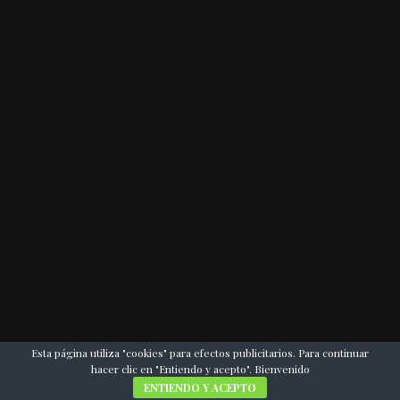
Esta página utiliza "cookies" para efectos publicitarios. Para continuar
hacer clic en "Entiendo y acepto". Bienvenido
ENTIENDO Y ACEPTO