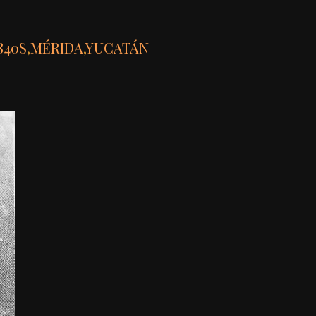
840S
,
MÉRIDA
,
YUCATÁN