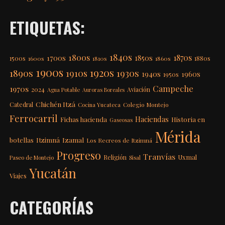
ETIQUETAS:
1840s
1800s
1870s
1850s
1700s
1500s
1600s
1810s
1860s
1880s
1900s
1920s
1890s
1910s
1930s
1940s
1960s
1950s
Campeche
1970s
2024
Aviación
Agua Potable
Auroras Boreales
Chichén Itzá
Catedral
Colegio Montejo
Cocina Yucateca
Ferrocarril
Haciendas
Fichas hacienda
Historia en
Gaseosas
Mérida
Itzimná
Izamal
botellas
Los Recreos de Itzimná
Progreso
Tranvías
Uxmal
Religión
Paseo de Montejo
Sisal
Yucatán
Viajes
CATEGORÍAS