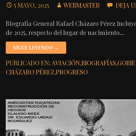
5 MAYO, 2025
WEBMASTER
DEJA 
Biografía General Rafael Cházaro Pérez Incluy
de 2025, respecto del lugar de nacimiento…
SIGUE LEYENDO →
PUBLICADO EN:
AVIACIÓN
,
BIOGRAFÍAS
,
GOBI
CHÁZARO PÉREZ
,
PROGRESO