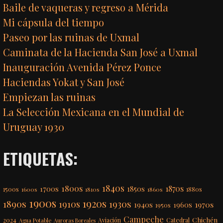
Baile de vaqueras y regreso a Mérida
Mi cápsula del tiempo
Paseo por las ruinas de Uxmal
Caminata de la Hacienda San José a Uxmal
Inauguración Avenida Pérez Ponce
Haciendas Yokat y San José
Empiezan las ruinas
La Selección Mexicana en el Mundial de
Uruguay 1930
ETIQUETAS:
1840s
1800s
1870s
1850s
1700s
1500s
1600s
1810s
1860s
1880s
1900s
1920s
1890s
1910s
1930s
1970s
1940s
1960s
1950s
Campeche
Chichén
2024
Aviación
Catedral
Agua Potable
Auroras Boreales