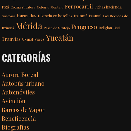
Ferrocarril
Itzá
Fichas hacienda
Colegio Montejo
Cocina Yucateca
Haciendas
Itzimná
Izamal
Historia en botellas
Los Recreos de
Gaseosas
Mérida
Progreso
Itzimná
Religión
Paseo de Montejo
Sisal
Yucatán
Tranvías
Uxmal
Viajes
CATEGORÍAS
Aurora Boreal
Autobús urbano
Automóviles
Aviación
Barcos de Vapor
Beneficencia
Biografías