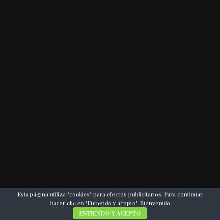
Esta página utiliza "cookies" para efectos publicitarios. Para continuar
hacer clic en "Entiendo y acepto". Bienvenido
ENTIENDO Y ACEPTO