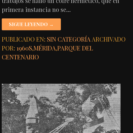
trabajos se halló un cofre hermético, que en
primera instancia no se…
SIGUE LEYENDO →
PUBLICADO EN:
SIN CATEGORÍA
ARCHIVADO
POR:
1960S
,
MÉRIDA
,
PARQUE DEL
CENTENARIO