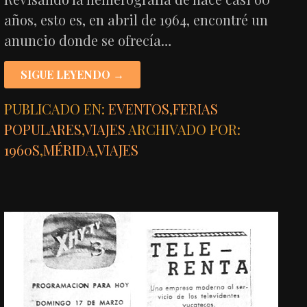
años, esto es, en abril de 1964, encontré un
anuncio donde se ofrecía…
SIGUE LEYENDO →
PUBLICADO EN:
EVENTOS
,
FERIAS
POPULARES
,
VIAJES
ARCHIVADO POR:
1960S
,
MÉRIDA
,
VIAJES