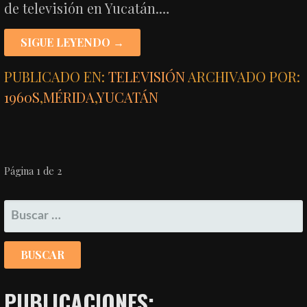
de televisión en Yucatán.…
SIGUE LEYENDO →
PUBLICADO EN:
TELEVISIÓN
ARCHIVADO POR:
1960S
,
MÉRIDA
,
YUCATÁN
NAVEGACIÓN
Página 1 de 2
POR
BUSCAR:
ENTRADA
PUBLICACIONES: