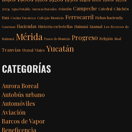
1950s
Campeche
Chichén
2024
Aviación
Catedral
Agua Potable
Auroras Boreales
Ferrocarril
Itzá
Fichas hacienda
Colegio Montejo
Cocina Yucateca
Haciendas
Itzimná
Izamal
Historia en botellas
Los Recreos de
Gaseosas
Mérida
Progreso
Itzimná
Religión
Paseo de Montejo
Sisal
Yucatán
Tranvías
Uxmal
Viajes
CATEGORÍAS
Aurora Boreal
Autobús urbano
Automóviles
Aviación
Barcos de Vapor
Beneficencia