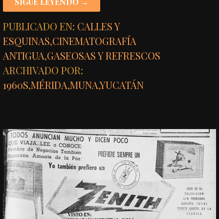
SIGUE LEYENDO →
PUBLICADO EN:
CALLES Y
ESQUINAS
,
CINEMATOGRAFÍA
ANTIGUA
,
GASEOSAS Y REFRESCOS
ARCHIVADO POR:
1960S
,
MÉRIDA
,
MUNA
,
YUCATÁN