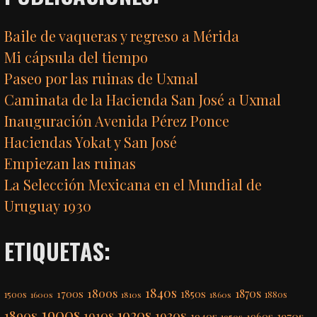
Baile de vaqueras y regreso a Mérida
Mi cápsula del tiempo
Paseo por las ruinas de Uxmal
Caminata de la Hacienda San José a Uxmal
Inauguración Avenida Pérez Ponce
Haciendas Yokat y San José
Empiezan las ruinas
La Selección Mexicana en el Mundial de
Uruguay 1930
ETIQUETAS:
1840s
1800s
1870s
1850s
1700s
1500s
1600s
1810s
1860s
1880s
1900s
1920s
1890s
1910s
1930s
1970s
1940s
1960s