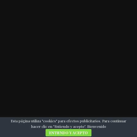
Esta página utiliza "cookies" para efectos publicitarios. Para continuar
hacer clic en "Entiendo y acepto". Bienvenido
ENTIENDO Y ACEPTO