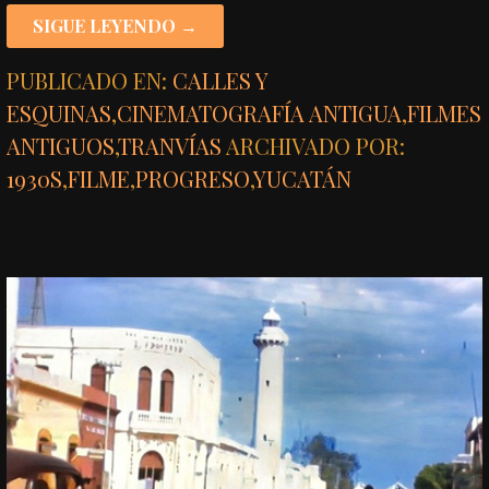
SIGUE LEYENDO →
PUBLICADO EN:
CALLES Y
ESQUINAS
,
CINEMATOGRAFÍA ANTIGUA
,
FILMES
ANTIGUOS
,
TRANVÍAS
ARCHIVADO POR:
1930S
,
FILME
,
PROGRESO
,
YUCATÁN