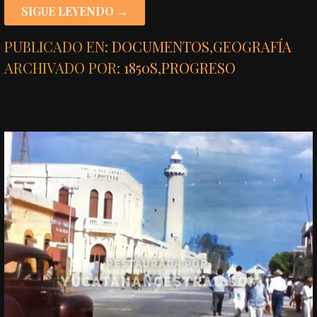
SIGUE LEYENDO →
PUBLICADO EN:
DOCUMENTOS
,
GEOGRAFÍA
ARCHIVADO POR:
1850S
,
PROGRESO