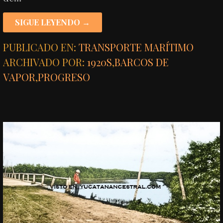
SIGUE LEYENDO →
PUBLICADO EN:
TRANSPORTE MARÍTIMO
ARCHIVADO POR:
1920S
,
BARCOS DE
VAPOR
,
PROGRESO