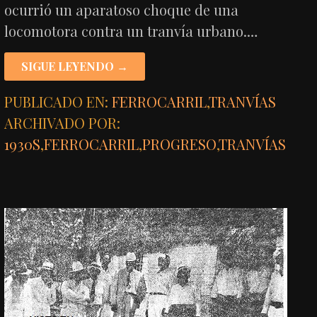
ocurrió un aparatoso choque de una
locomotora contra un tranvía urbano.…
SIGUE LEYENDO →
PUBLICADO EN:
FERROCARRIL
,
TRANVÍAS
ARCHIVADO POR:
1930S
,
FERROCARRIL
,
PROGRESO
,
TRANVÍAS