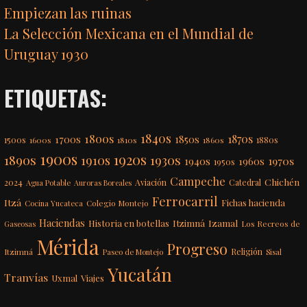
Empiezan las ruinas
La Selección Mexicana en el Mundial de
Uruguay 1930
ETIQUETAS:
1840s
1800s
1870s
1850s
1700s
1500s
1600s
1810s
1860s
1880s
1900s
1920s
1890s
1910s
1930s
1970s
1940s
1960s
1950s
Campeche
Chichén
2024
Aviación
Catedral
Agua Potable
Auroras Boreales
Ferrocarril
Itzá
Fichas hacienda
Colegio Montejo
Cocina Yucateca
Haciendas
Itzimná
Izamal
Historia en botellas
Los Recreos de
Gaseosas
Mérida
Progreso
Itzimná
Religión
Paseo de Montejo
Sisal
Yucatán
Tranvías
Uxmal
Viajes