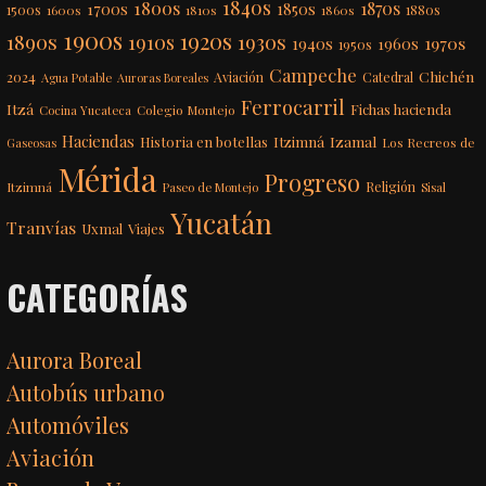
1840s
1800s
1870s
1850s
1700s
1500s
1600s
1810s
1860s
1880s
1900s
1920s
1890s
1910s
1930s
1970s
1940s
1960s
1950s
Campeche
Chichén
2024
Aviación
Catedral
Agua Potable
Auroras Boreales
Ferrocarril
Itzá
Fichas hacienda
Colegio Montejo
Cocina Yucateca
Haciendas
Itzimná
Izamal
Historia en botellas
Los Recreos de
Gaseosas
Mérida
Progreso
Itzimná
Religión
Paseo de Montejo
Sisal
Yucatán
Tranvías
Uxmal
Viajes
CATEGORÍAS
Aurora Boreal
Autobús urbano
Automóviles
Aviación