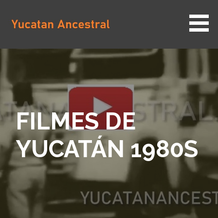
Saltar
al
contenido
YUCATAN ANCESTRAL
FILMES DE
YUCATÁN 1980S