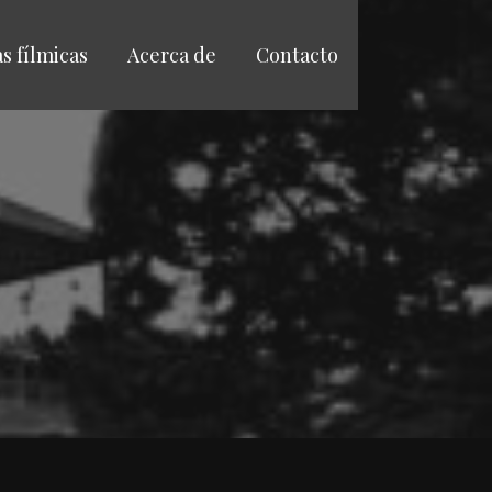
as fílmicas
Acerca de
Contacto