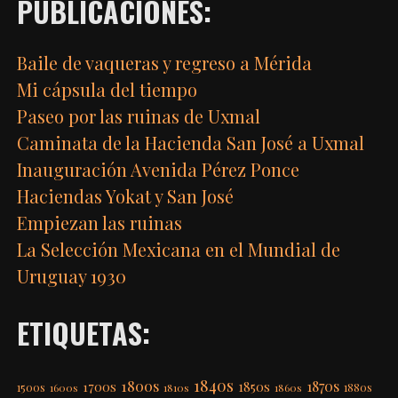
PUBLICACIONES:
Baile de vaqueras y regreso a Mérida
Mi cápsula del tiempo
Paseo por las ruinas de Uxmal
Caminata de la Hacienda San José a Uxmal
Inauguración Avenida Pérez Ponce
Haciendas Yokat y San José
Empiezan las ruinas
La Selección Mexicana en el Mundial de
Uruguay 1930
ETIQUETAS:
1840s
1800s
1870s
1850s
1700s
1500s
1600s
1810s
1860s
1880s