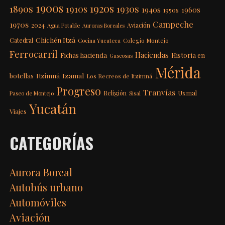
1900s
1920s
1890s
1910s
1930s
1940s
1960s
1950s
Campeche
1970s
2024
Aviación
Agua Potable
Auroras Boreales
Chichén Itzá
Catedral
Colegio Montejo
Cocina Yucateca
Ferrocarril
Haciendas
Fichas hacienda
Historia en
Gaseosas
Mérida
Itzimná
Izamal
botellas
Los Recreos de Itzimná
Progreso
Tranvías
Uxmal
Religión
Paseo de Montejo
Sisal
Yucatán
Viajes
CATEGORÍAS
Aurora Boreal
Autobús urbano
Automóviles
Aviación