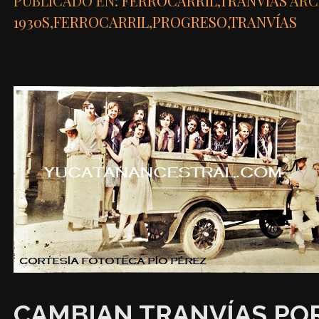
PUBLICADO EN:
FERROCARRIL
,
TRANVÍAS
ARC
1930S
,
FERROCARRIL
,
PROGRESO
,
TRANVÍAS
CAMBIAN TRANVÍAS PO