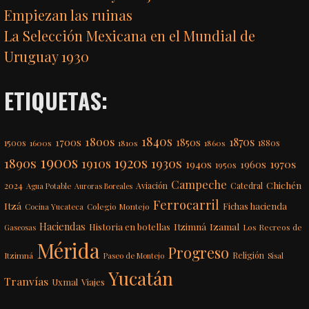
Empiezan las ruinas
La Selección Mexicana en el Mundial de
Uruguay 1930
ETIQUETAS:
1840s
1800s
1870s
1850s
1700s
1500s
1600s
1810s
1860s
1880s
1900s
1920s
1890s
1910s
1930s
1970s
1940s
1960s
1950s
Campeche
Chichén
2024
Aviación
Catedral
Agua Potable
Auroras Boreales
Ferrocarril
Itzá
Fichas hacienda
Colegio Montejo
Cocina Yucateca
Haciendas
Itzimná
Izamal
Historia en botellas
Los Recreos de
Gaseosas
Mérida
Progreso
Itzimná
Religión
Paseo de Montejo
Sisal
Yucatán
Tranvías
Uxmal
Viajes