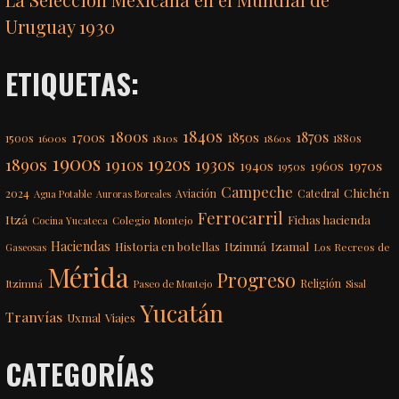
Uruguay 1930
ETIQUETAS:
1840s
1800s
1870s
1850s
1700s
1500s
1600s
1810s
1860s
1880s
1900s
1920s
1890s
1910s
1930s
1970s
1940s
1960s
1950s
Campeche
Chichén
2024
Aviación
Catedral
Agua Potable
Auroras Boreales
Ferrocarril
Itzá
Fichas hacienda
Colegio Montejo
Cocina Yucateca
Haciendas
Itzimná
Izamal
Historia en botellas
Los Recreos de
Gaseosas
Mérida
Progreso
Itzimná
Religión
Paseo de Montejo
Sisal
Yucatán
Tranvías
Uxmal
Viajes
CATEGORÍAS