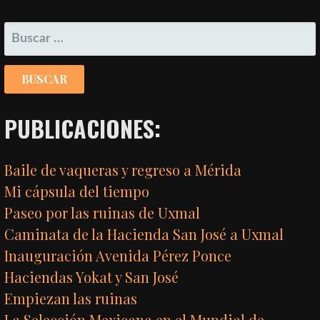
POR
BUSCAR:
ENTRADA
PUBLICACIONES:
Baile de vaqueras y regreso a Mérida
Mi cápsula del tiempo
Paseo por las ruinas de Uxmal
Caminata de la Hacienda San José a Uxmal
Inauguración Avenida Pérez Ponce
Haciendas Yokat y San José
Empiezan las ruinas
La Selección Mexicana en el Mundial de