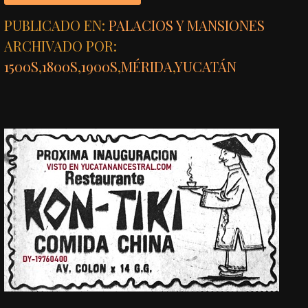
PUBLICADO EN:
PALACIOS Y MANSIONES
ARCHIVADO POR:
1500S
,
1800S
,
1900S
,
MÉRIDA
,
YUCATÁN