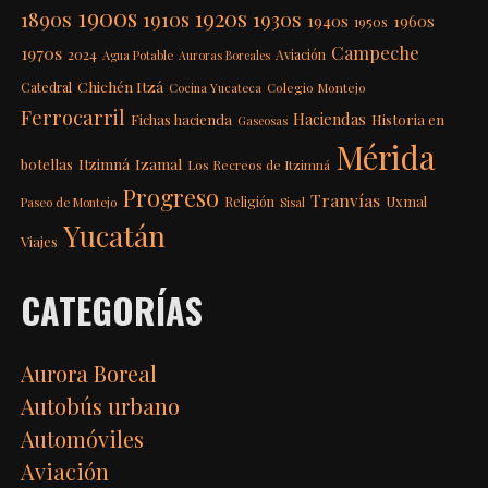
1900s
1920s
1890s
1910s
1930s
1940s
1960s
1950s
Campeche
1970s
2024
Aviación
Agua Potable
Auroras Boreales
Chichén Itzá
Catedral
Colegio Montejo
Cocina Yucateca
Ferrocarril
Haciendas
Fichas hacienda
Historia en
Gaseosas
Mérida
Itzimná
Izamal
botellas
Los Recreos de Itzimná
Progreso
Tranvías
Uxmal
Religión
Paseo de Montejo
Sisal
Yucatán
Viajes
CATEGORÍAS
Aurora Boreal
Autobús urbano
Automóviles
Aviación