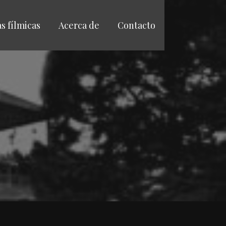
as fílmicas
Acerca de
Contacto