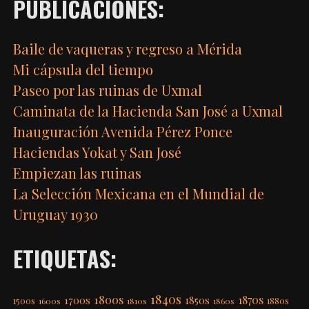
PUBLICACIONES:
Baile de vaqueras y regreso a Mérida
Mi cápsula del tiempo
Paseo por las ruinas de Uxmal
Caminata de la Hacienda San José a Uxmal
Inauguración Avenida Pérez Ponce
Haciendas Yokat y San José
Empiezan las ruinas
La Selección Mexicana en el Mundial de
Uruguay 1930
ETIQUETAS:
1840s
1800s
1870s
1850s
1700s
1500s
1600s
1810s
1860s
1880s