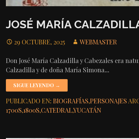
JOSÉ MARÍA CALZADILL
29 OCTUBRE, 2025
WEBMASTER
Don José María Calzadilla y Cabezales era nat
Calzadilla y de doña María Simona…
SIGUE LEYENDO →
PUBLICADO EN:
BIOGRAFÍAS
,
PERSONAJES
ARC
1700S
,
1800S
,
CATEDRAL
,
YUCATÁN