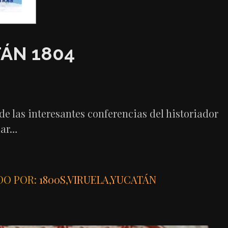
ÁN 1804
e las interesantes conferencias del historiador
iar…
DO POR:
1800S
,
VIRUELA
,
YUCATÁN