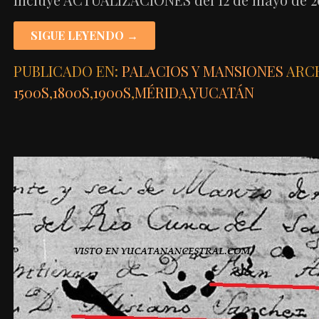
SIGUE LEYENDO →
PUBLICADO EN:
PALACIOS Y MANSIONES
ARC
1500S
,
1800S
,
1900S
,
MÉRIDA
,
YUCATÁN