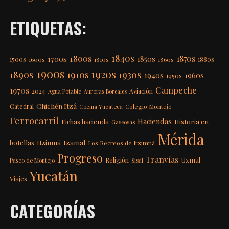
ETIQUETAS:
1840s
1800s
1870s
1850s
1700s
1500s
1600s
1810s
1860s
1880s
1900s
1920s
1890s
1910s
1930s
1940s
1960s
1950s
Campeche
1970s
2024
Aviación
Agua Potable
Auroras Boreales
Chichén Itzá
Catedral
Colegio Montejo
Cocina Yucateca
Ferrocarril
Haciendas
Fichas hacienda
Historia en
Gaseosas
Mérida
Itzimná
Izamal
botellas
Los Recreos de Itzimná
Progreso
Tranvías
Uxmal
Religión
Paseo de Montejo
Sisal
Yucatán
Viajes
CATEGORÍAS