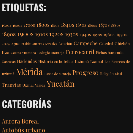
ETIQUETAS:
1840s
1800s
1870s
1850s
1700s
1500s
1600s
1810s
1860s
1880s
1900s
1920s
1890s
1910s
1930s
1970s
1940s
1960s
1950s
Campeche
Chichén
2024
Aviación
Catedral
Agua Potable
Auroras Boreales
Ferrocarril
Itzá
Fichas hacienda
Colegio Montejo
Cocina Yucateca
Haciendas
Itzimná
Izamal
Historia en botellas
Los Recreos de
Gaseosas
Mérida
Progreso
Itzimná
Religión
Paseo de Montejo
Sisal
Yucatán
Tranvías
Uxmal
Viajes
CATEGORÍAS
Aurora Boreal
Autobús urbano