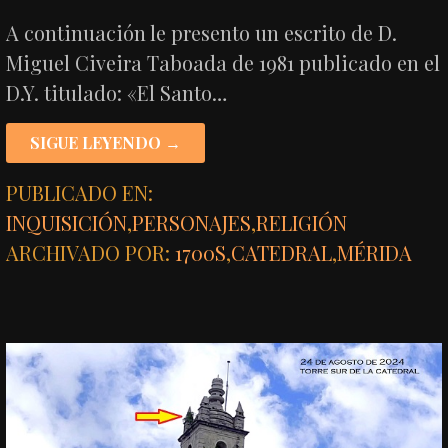
A continuación le presento un escrito de D.
Miguel Civeira Taboada de 1981 publicado en el
D.Y. titulado: «El Santo…
SIGUE LEYENDO →
PUBLICADO EN:
INQUISICIÓN
,
PERSONAJES
,
RELIGIÓN
ARCHIVADO POR:
1700S
,
CATEDRAL
,
MÉRIDA