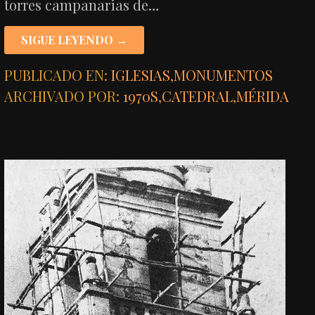
torres campanarias de…
SIGUE LEYENDO →
PUBLICADO EN:
IGLESIAS
,
MONUMENTOS
ARCHIVADO POR:
1970S
,
CATEDRAL
,
MÉRIDA