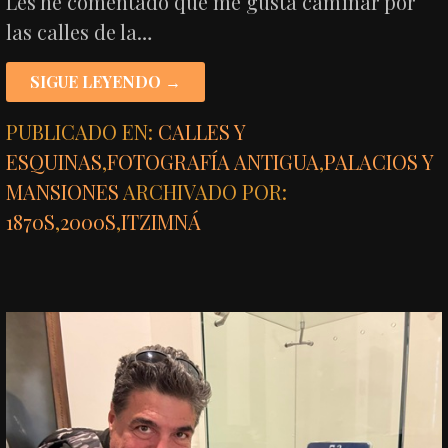
Les he comentado que me gusta caminar por
las calles de la…
SIGUE LEYENDO →
PUBLICADO EN:
CALLES Y
ESQUINAS
,
FOTOGRAFÍA ANTIGUA
,
PALACIOS Y
MANSIONES
ARCHIVADO POR:
1870S
,
2000S
,
ITZIMNÁ