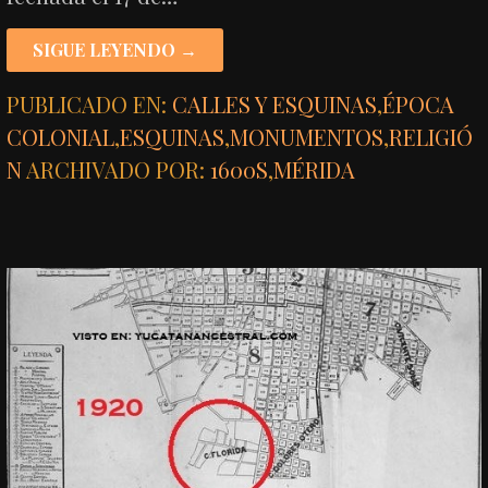
SIGUE LEYENDO →
PUBLICADO EN:
CALLES Y ESQUINAS
,
ÉPOCA
COLONIAL
,
ESQUINAS
,
MONUMENTOS
,
RELIGIÓ
N
ARCHIVADO POR:
1600S
,
MÉRIDA