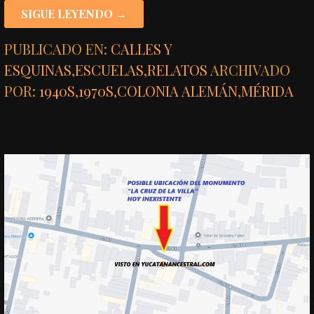
SIGUE LEYENDO →
PUBLICADO EN:
CALLES Y
ESQUINAS
,
ESCUELAS
,
RELATOS
ARCHIVADO
POR:
1940S
,
1970S
,
COLONIA ALEMÁN
,
MÉRIDA