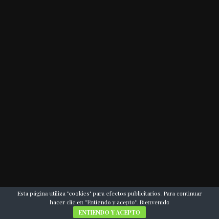
Esta página utiliza "cookies" para efectos publicitarios. Para continuar
hacer clic en "Entiendo y acepto". Bienvenido
ENTIENDO Y ACEPTO