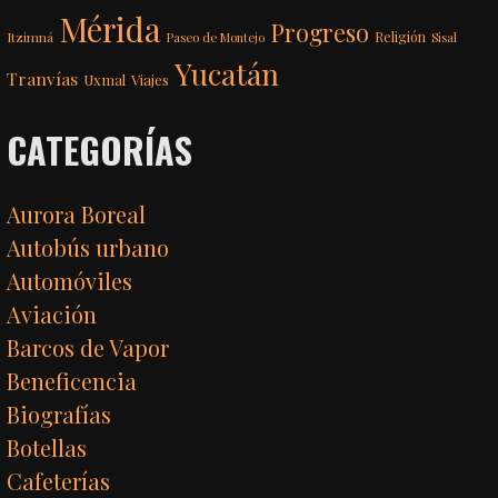
Mérida
Progreso
Itzimná
Religión
Paseo de Montejo
Sisal
Yucatán
Tranvías
Uxmal
Viajes
CATEGORÍAS
Aurora Boreal
Autobús urbano
Automóviles
Aviación
Barcos de Vapor
Beneficencia
Biografías
Botellas
Cafeterías