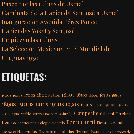
Paseo por las ruinas de Uxmal
Caminata de la Hacienda San José a Uxmal
Inauguración Avenida Pérez Ponce
Haciendas Yokat y San José
Empiezan las ruinas
La Selección Mexicana en el Mundial de
Uruguay 1930
ETIQUETAS:
1840s
1800s
1870s
1850s
1700s
1500s
1600s
1810s
1860s
1880s
1900s
1920s
1890s
1910s
1930s
1970s
1940s
1960s
1950s
Campeche
Chichén
2024
Aviación
Catedral
Agua Potable
Auroras Boreales
Ferrocarril
Itzá
Fichas hacienda
Colegio Montejo
Cocina Yucateca
Haciendas
Itzimná
Izamal
Historia en botellas
Los Recreos de
Gaseosas