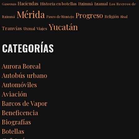
Haciendas
Itzimná
Izamal
Historia en botellas
Los Recreos de
Gaseosas
Mérida
Progreso
Itzimná
Religión
Paseo de Montejo
Sisal
Yucatán
Tranvías
Uxmal
Viajes
CATEGORÍAS
Aurora Boreal
Autobús urbano
Automóviles
Aviación
Barcos de Vapor
Beneficencia
Biografías
Botellas