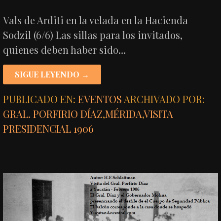
Vals de Arditi en la velada en la Hacienda
Sodzil (6/6) Las sillas para los invitados,
quienes deben haber sido…
SIGUE LEYENDO →
PUBLICADO EN:
EVENTOS
ARCHIVADO POR:
GRAL. PORFIRIO DÍAZ
,
MÉRIDA
,
VISITA
PRESIDENCIAL 1906