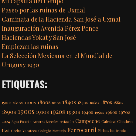
Mi cápsula del tiempo
Paseo por las ruinas de Uxmal
Caminata de la Hacienda San José a Uxmal
Inauguración Avenida Pérez Ponce
Haciendas Yokat y San José
Empiezan las ruinas
La Selección Mexicana en el Mundial de
Uruguay 1930
ETIQUETAS:
1840s
1800s
1870s
1850s
1700s
1500s
1600s
1810s
1860s
1880s
1900s
1920s
1890s
1910s
1930s
1970s
1940s
1960s
1950s
Campeche
Chichén
2024
Aviación
Catedral
Agua Potable
Auroras Boreales
Ferrocarril
Itzá
Fichas hacienda
Colegio Montejo
Cocina Yucateca