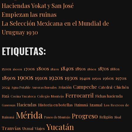
Haciendas Yokat y San José
Empiezan las ruinas
La Selección Mexicana en el Mundial de
Uruguay 1930
ETIQUETAS:
1840s
1800s
1870s
1850s
1700s
1500s
1600s
1810s
1860s
1880s
1900s
1920s
1890s
1910s
1930s
1970s
1940s
1960s
1950s
Campeche
Chichén
2024
Aviación
Catedral
Agua Potable
Auroras Boreales
Ferrocarril
Itzá
Fichas hacienda
Colegio Montejo
Cocina Yucateca
Haciendas
Itzimná
Izamal
Historia en botellas
Los Recreos de
Gaseosas
Mérida
Progreso
Itzimná
Religión
Paseo de Montejo
Sisal
Yucatán
Tranvías
Uxmal
Viajes