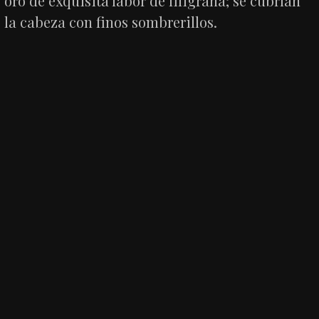
oro de exquisita labor de filigrana; se cubrían
la cabeza con finos sombrerillos.