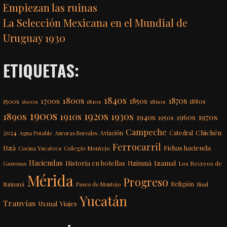
Empiezan las ruinas
La Selección Mexicana en el Mundial de
Uruguay 1930
ETIQUETAS:
1840s
1800s
1870s
1850s
1700s
1500s
1600s
1810s
1860s
1880s
1900s
1920s
1890s
1910s
1930s
1970s
1940s
1960s
1950s
Campeche
Chichén
2024
Aviación
Catedral
Agua Potable
Auroras Boreales
Ferrocarril
Itzá
Fichas hacienda
Colegio Montejo
Cocina Yucateca
Haciendas
Itzimná
Izamal
Historia en botellas
Los Recreos de
Gaseosas
Mérida
Progreso
Itzimná
Religión
Paseo de Montejo
Sisal
Yucatán
Tranvías
Uxmal
Viajes