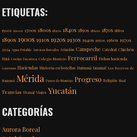
ETIQUETAS:
1840s
1800s
1870s
1850s
1700s
1500s
1600s
1810s
1860s
1880s
1900s
1920s
1890s
1910s
1930s
1970s
1940s
1960s
1950s
Campeche
Chichén
2024
Aviación
Catedral
Agua Potable
Auroras Boreales
Ferrocarril
Itzá
Fichas hacienda
Colegio Montejo
Cocina Yucateca
Haciendas
Itzimná
Izamal
Historia en botellas
Los Recreos de
Gaseosas
Mérida
Progreso
Itzimná
Religión
Paseo de Montejo
Sisal
Yucatán
Tranvías
Uxmal
Viajes
CATEGORÍAS
Aurora Boreal