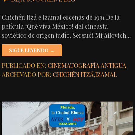
Chichén Itzá e Izamal escenas de 1931 De la
película ¡Qué viva México! del cineasta
soviético de origen judío, Serguéi Mijáilovich…
SIGUE LEYENDO →
PUBLICADO EN:
CINEMATOGRAFÍA ANTIGUA
ARCHIVADO POR:
CHICHÉN ITZÁ
,
IZAMAL