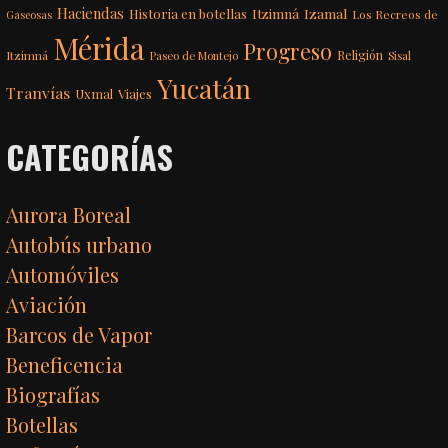
Haciendas
Itzimná
Izamal
Historia en botellas
Los Recreos de
Gaseosas
Mérida
Progreso
Itzimná
Religión
Paseo de Montejo
Sisal
Yucatán
Tranvías
Uxmal
Viajes
CATEGORÍAS
Aurora Boreal
Autobús urbano
Automóviles
Aviación
Barcos de Vapor
Beneficencia
Biografías
Botellas