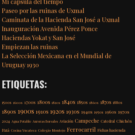
Mi cápsula del tiempo
Paseo por las ruinas de Uxmal
Caminata de la Hacienda San José a Uxmal
Inauguración Avenida Pérez Ponce
Haciendas Yokat y San José
Empiezan las ruinas
La Selección Mexicana en el Mundial de
Uruguay 1930
ETIQUETAS:
1840s
1800s
1870s
1850s
1700s
1500s
1600s
1810s
1860s
1880s
1900s
1920s
1890s
1910s
1930s
1970s
1940s
1960s
1950s
Campeche
Chichén
2024
Aviación
Catedral
Agua Potable
Auroras Boreales
Ferrocarril
Itzá
Fichas hacienda
Colegio Montejo
Cocina Yucateca