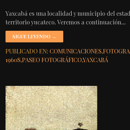
Yaxcabá es una localidad y municipio del estad
territorio yucateco. Veremos a continuación…
SIGUE LEYENDO →
PUBLICADO EN:
COMUNICACIONES
,
FOTOGRA
1960S
,
PASEO FOTOGRÁFICO
,
YAXCABÁ