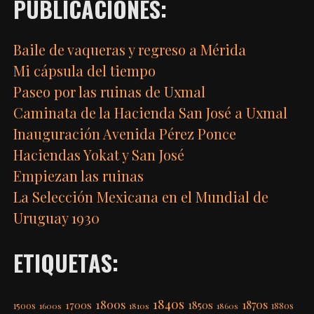
PUBLICACIONES:
Baile de vaqueras y regreso a Mérida
Mi cápsula del tiempo
Paseo por las ruinas de Uxmal
Caminata de la Hacienda San José a Uxmal
Inauguración Avenida Pérez Ponce
Haciendas Yokat y San José
Empiezan las ruinas
La Selección Mexicana en el Mundial de
Uruguay 1930
ETIQUETAS:
1840s
1800s
1870s
1850s
1700s
1500s
1600s
1810s
1860s
1880s