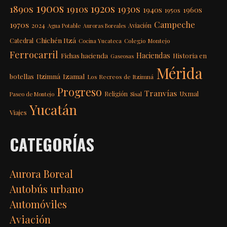
1900s
1920s
1890s
1910s
1930s
1940s
1960s
1950s
Campeche
1970s
2024
Aviación
Agua Potable
Auroras Boreales
Chichén Itzá
Catedral
Colegio Montejo
Cocina Yucateca
Ferrocarril
Haciendas
Fichas hacienda
Historia en
Gaseosas
Mérida
Itzimná
Izamal
botellas
Los Recreos de Itzimná
Progreso
Tranvías
Uxmal
Religión
Paseo de Montejo
Sisal
Yucatán
Viajes
CATEGORÍAS
Aurora Boreal
Autobús urbano
Automóviles
Aviación