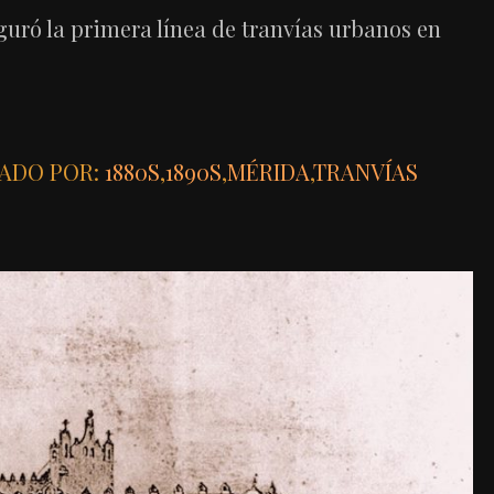
guró la primera línea de tranvías urbanos en
ADO POR:
1880S
,
1890S
,
MÉRIDA
,
TRANVÍAS