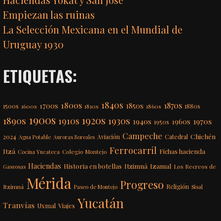
Empiezan las ruinas
La Selección Mexicana en el Mundial de
Uruguay 1930
ETIQUETAS:
1840s
1800s
1870s
1850s
1700s
1500s
1600s
1810s
1860s
1880s
1900s
1920s
1890s
1910s
1930s
1970s
1940s
1960s
1950s
Campeche
Chichén
2024
Aviación
Catedral
Agua Potable
Auroras Boreales
Ferrocarril
Itzá
Fichas hacienda
Colegio Montejo
Cocina Yucateca
Haciendas
Itzimná
Izamal
Historia en botellas
Los Recreos de
Gaseosas
Mérida
Progreso
Itzimná
Religión
Paseo de Montejo
Sisal
Yucatán
Tranvías
Uxmal
Viajes