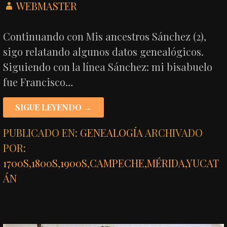
WEBMASTER
Continuando con Mis ancestros Sánchez (2),
sigo relatando algunos datos genealógicos.
Siguiendo con la línea Sánchez: mi bisabuelo
fue Francisco…
SIGUE LEYENDO →
PUBLICADO EN:
GENEALOGÍA
ARCHIVADO
POR:
1700S
,
1800S
,
1900S
,
CAMPECHE
,
MÉRIDA
,
YUCAT
ÁN