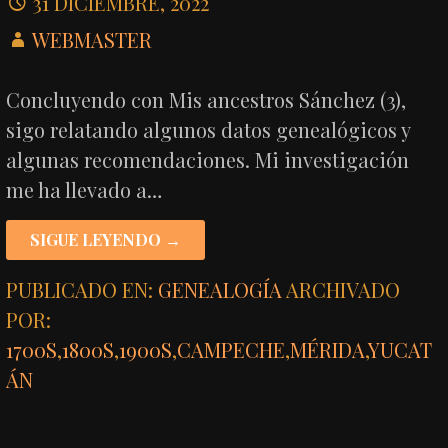
31 DICIEMBRE, 2022
WEBMASTER
Concluyendo con Mis ancestros Sánchez (3),
sigo relatando algunos datos genealógicos y
algunas recomendaciones. Mi investigación
me ha llevado a…
SIGUE LEYENDO →
PUBLICADO EN:
GENEALOGÍA
ARCHIVADO
POR:
1700S
,
1800S
,
1900S
,
CAMPECHE
,
MÉRIDA
,
YUCAT
ÁN