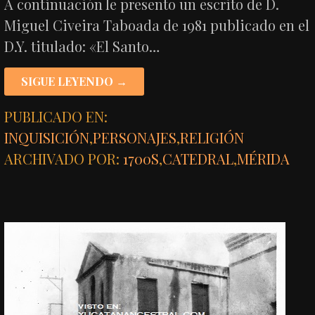
A continuación le presento un escrito de D.
Miguel Civeira Taboada de 1981 publicado en el
D.Y. titulado: «El Santo…
SIGUE LEYENDO →
PUBLICADO EN:
INQUISICIÓN
,
PERSONAJES
,
RELIGIÓN
ARCHIVADO POR:
1700S
,
CATEDRAL
,
MÉRIDA