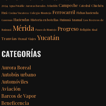
Campeche
Chichén
2024
Aviación
Catedral
Agua Potable
Auroras Boreales
Ferrocarril
Itzá
Fichas hacienda
Colegio Montejo
Cocina Yucateca
Haciendas
Itzimná
Izamal
Historia en botellas
Los Recreos de
Gaseosas
Mérida
Progreso
Itzimná
Religión
Paseo de Montejo
Sisal
Yucatán
Tranvías
Uxmal
Viajes
CATEGORÍAS
Aurora Boreal
Autobús urbano
Automóviles
Aviación
Barcos de Vapor
Beneficencia