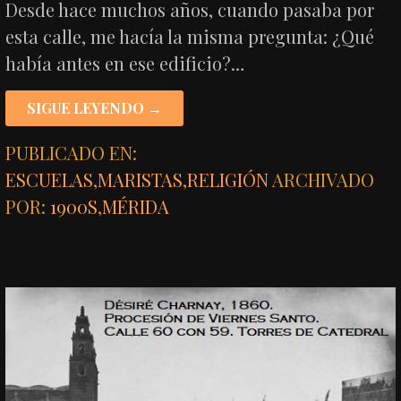
Desde hace muchos años, cuando pasaba por
esta calle, me hacía la misma pregunta: ¿Qué
había antes en ese edificio?…
SIGUE LEYENDO →
PUBLICADO EN:
ESCUELAS
,
MARISTAS
,
RELIGIÓN
ARCHIVADO
POR:
1900S
,
MÉRIDA