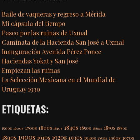
Baile de vaqueras y regreso a Mérida
Mi cápsula del tiempo
Paseo por las ruinas de Uxmal
Caminata de la Hacienda San José a Uxmal
Inauguración Avenida Pérez Ponce
Haciendas Yokat y San José
Empiezan las ruinas
La Selección Mexicana en el Mundial de
Uruguay 1930
ETIQUETAS:
1840s
1800s
1870s
1850s
1700s
1500s
1600s
1810s
1860s
1880s
1900s
1920s
1890s
1910s
1930s
1970s
1940s
1960s
1950s