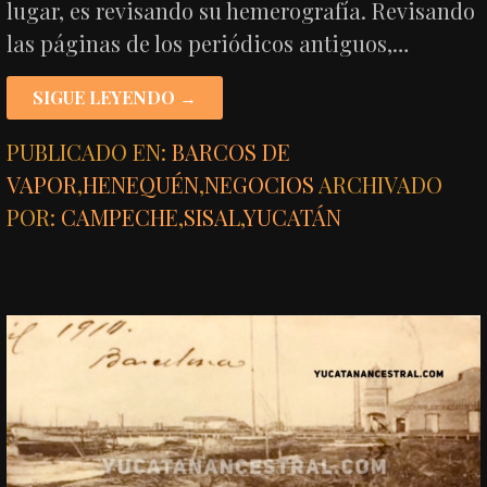
lugar, es revisando su hemerografía. Revisando
las páginas de los periódicos antiguos,…
SIGUE LEYENDO →
PUBLICADO EN:
BARCOS DE
VAPOR
,
HENEQUÉN
,
NEGOCIOS
ARCHIVADO
POR:
CAMPECHE
,
SISAL
,
YUCATÁN