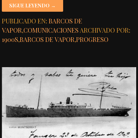
SIGUE LEYENDO →
PUBLICADO EN:
BARCOS DE
VAPOR
,
COMUNICACIONES
ARCHIVADO POR:
1900S
,
BARCOS DE VAPOR
,
PROGRESO