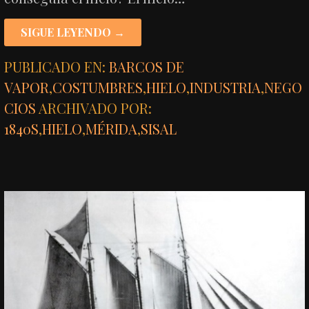
SIGUE LEYENDO →
PUBLICADO EN:
BARCOS DE
VAPOR
,
COSTUMBRES
,
HIELO
,
INDUSTRIA
,
NEGO
CIOS
ARCHIVADO POR:
1840S
,
HIELO
,
MÉRIDA
,
SISAL