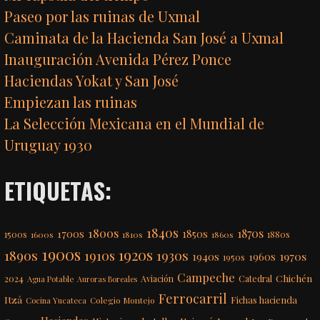
Paseo por las ruinas de Uxmal
Caminata de la Hacienda San José a Uxmal
Inauguración Avenida Pérez Ponce
Haciendas Yokat y San José
Empiezan las ruinas
La Selección Mexicana en el Mundial de
Uruguay 1930
ETIQUETAS:
1840s
1800s
1870s
1850s
1700s
1500s
1600s
1810s
1860s
1880s
1900s
1920s
1890s
1910s
1930s
1970s
1940s
1960s
1950s
Campeche
Chichén
2024
Aviación
Catedral
Agua Potable
Auroras Boreales
Ferrocarril
Itzá
Fichas hacienda
Colegio Montejo
Cocina Yucateca