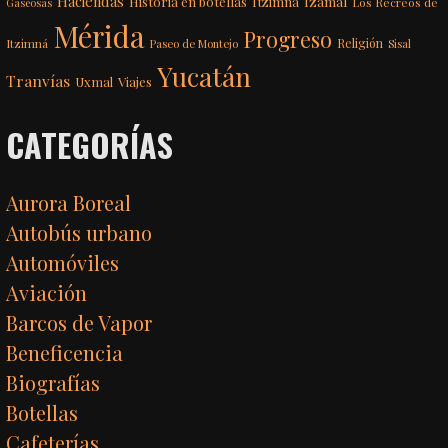
Haciendas
Itzimná
Izamal
Historia en botellas
Los Recreos de
Gaseosas
Mérida
Progreso
Itzimná
Religión
Paseo de Montejo
Sisal
Yucatán
Tranvías
Uxmal
Viajes
CATEGORÍAS
Aurora Boreal
Autobús urbano
Automóviles
Aviación
Barcos de Vapor
Beneficencia
Biografías
Botellas
Cafeterías