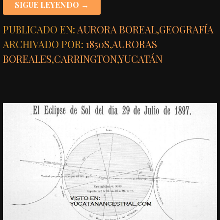
SIGUE LEYENDO →
PUBLICADO EN:
AURORA BOREAL
,
GEOGRAFÍA
ARCHIVADO POR:
1850S
,
AURORAS
BOREALES
,
CARRINGTON
,
YUCATÁN