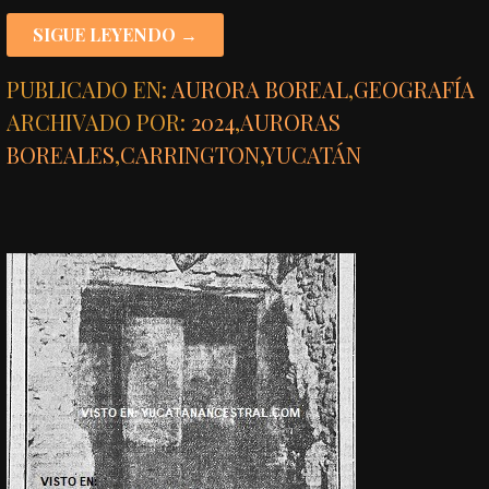
SIGUE LEYENDO →
PUBLICADO EN:
AURORA BOREAL
,
GEOGRAFÍA
ARCHIVADO POR:
2024
,
AURORAS
BOREALES
,
CARRINGTON
,
YUCATÁN