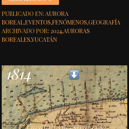
PUBLICADO EN:
AURORA
BOREAL
,
EVENTOS
,
FENÓMENOS
,
GEOGRAFÍA
ARCHIVADO POR:
2024
,
AURORAS
BOREALES
,
YUCATÁN