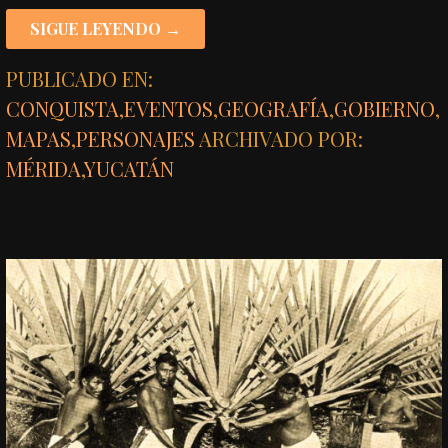
SIGUE LEYENDO →
PUBLICADO EN:
CONQUISTA
,
EVENTOS
,
GEOGRAFÍA
,
GOBIERNO
,
MAPAS
,
PERSONAJES
ARCHIVADO POR:
MÉRIDA
,
YUCATÁN