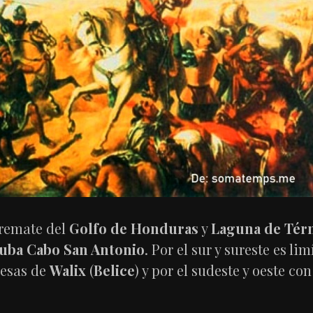
 remate del
Golfo de Honduras
y
Laguna de Tér
Cuba
Cabo San Antonio
. Por el sur y sureste es li
lesas de
Walix
(
Belice
) y por el sudeste y oeste c