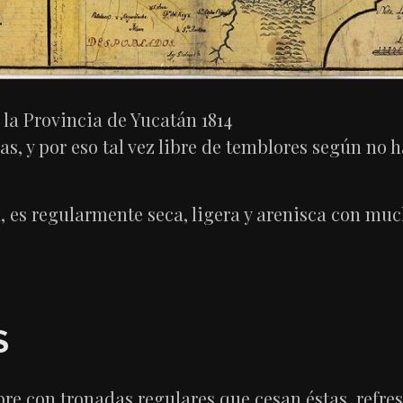
la Provincia de Yucatán 1814
as, y por eso tal vez libre de temblores según no 
da, es regularmente seca, ligera y arenisca con m
S
re con tronadas regulares que cesan éstas, refres