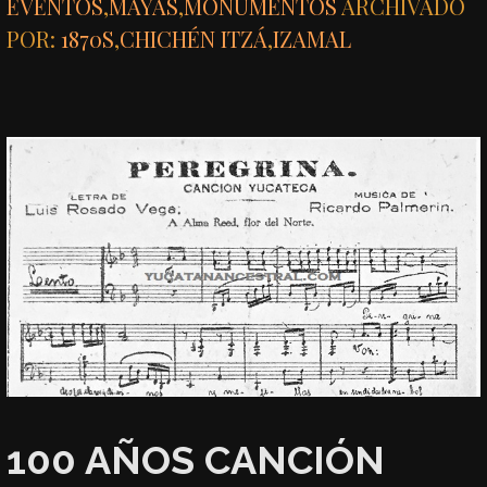
EVENTOS
,
MAYAS
,
MONUMENTOS
ARCHIVADO
POR:
1870S
,
CHICHÉN ITZÁ
,
IZAMAL
100 AÑOS CANCIÓN