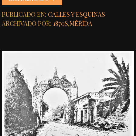
PUBLICADO EN:
CALLES Y ESQUINAS
ARCHIVADO POR:
1870S
,
MÉRIDA