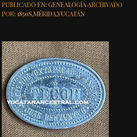
PUBLICADO EN:
GENEALOGÍA
ARCHIVADO
POR:
1850S
,
MÉRIDA
,
YUCATÁN