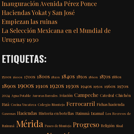
Inauguración Avenida Pérez Ponce
Haciendas Yokat y San José
Empiezan las ruinas
La Selección Mexicana en el Mundial de
Uruguay 1930
ETIQUETAS:
1840s
1800s
1870s
1850s
1700s
1500s
1600s
1810s
1860s
1880s
1900s
1920s
1890s
1910s
1930s
1970s
1940s
1960s
1950s
Campeche
Chichén
2024
Aviación
Catedral
Agua Potable
Auroras Boreales
Ferrocarril
Itzá
Fichas hacienda
Colegio Montejo
Cocina Yucateca
Haciendas
Itzimná
Izamal
Historia en botellas
Los Recreos de
Gaseosas
Mérida
Progreso
Itzimná
Religión
Paseo de Montejo
Sisal