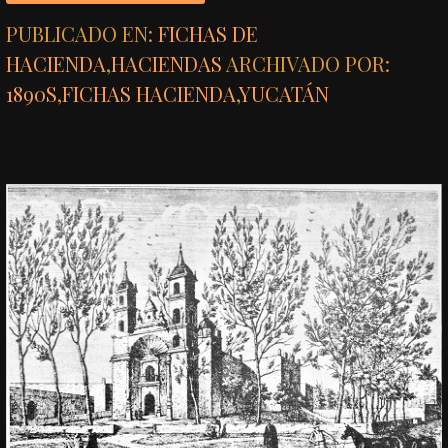
PUBLICADO EN:
FICHAS DE
HACIENDA
,
HACIENDAS
ARCHIVADO POR:
1890S
,
FICHAS HACIENDA
,
YUCATÁN