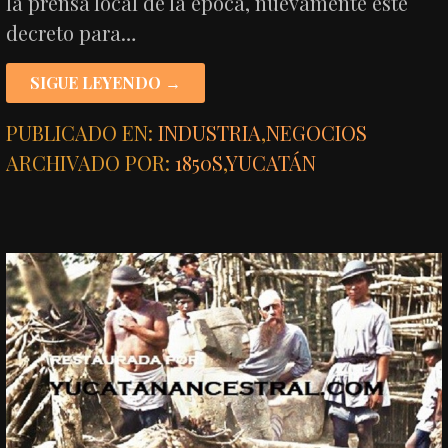
la prensa local de la época, nuevamente este
decreto para…
SIGUE LEYENDO →
PUBLICADO EN:
INDUSTRIA
,
NEGOCIOS
ARCHIVADO POR:
1850S
,
YUCATÁN