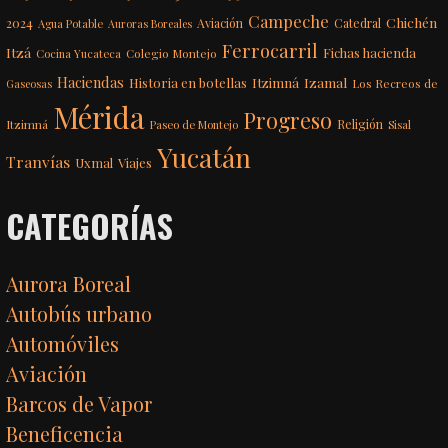
Campeche
Chichén
2024
Aviación
Catedral
Agua Potable
Auroras Boreales
Ferrocarril
Itzá
Fichas hacienda
Colegio Montejo
Cocina Yucateca
Haciendas
Itzimná
Izamal
Historia en botellas
Los Recreos de
Gaseosas
Mérida
Progreso
Itzimná
Religión
Paseo de Montejo
Sisal
Yucatán
Tranvías
Uxmal
Viajes
CATEGORÍAS
Aurora Boreal
Autobús urbano
Automóviles
Aviación
Barcos de Vapor
Beneficencia