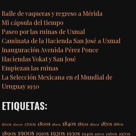
Baile de vaqueras y regreso a Mérida
Mi cápsula del tiempo
Paseo por las ruinas de Uxmal
Caminata de la Hacienda San José a Uxmal
Inauguración Avenida Pérez Ponce
Haciendas Yokat y San José
Empiezan las ruinas
La Selección Mexicana en el Mundial de
Uruguay 1930
ETIQUETAS:
1840s
1800s
1870s
1850s
1700s
1500s
1600s
1810s
1860s
1880s
1900s
1920s
1890s
1910s
1930s
1970s
1940s
1960s
1950s