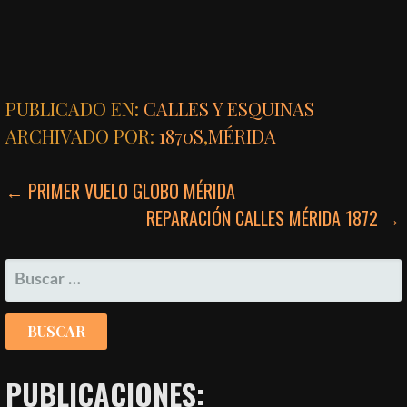
PUBLICADO EN:
CALLES Y ESQUINAS
ARCHIVADO POR:
1870S
,
MÉRIDA
NAVEGACIÓN
← PRIMER VUELO GLOBO MÉRIDA
REPARACIÓN CALLES MÉRIDA 1872 →
DE
ENTRADAS
BUSCAR:
PUBLICACIONES: