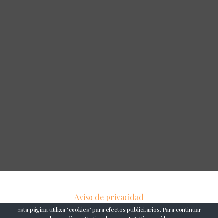
Aviso de privacidad
Esta página utiliza "cookies" para efectos publicitarios. Para continuar
Copyright © 2026 YUCATANANCESTRAL.COM