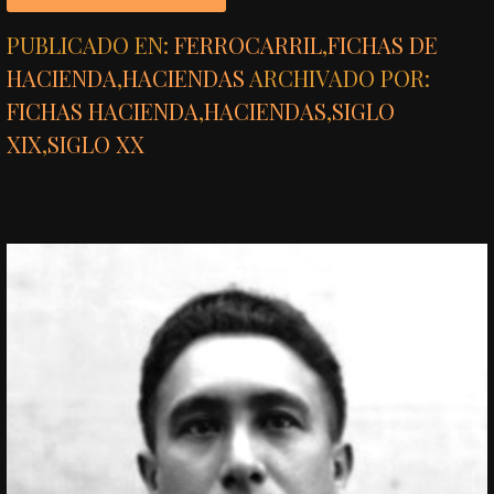
PUBLICADO EN:
FERROCARRIL
,
FICHAS DE
HACIENDA
,
HACIENDAS
ARCHIVADO POR:
FICHAS HACIENDA
,
HACIENDAS
,
SIGLO
XIX
,
SIGLO XX