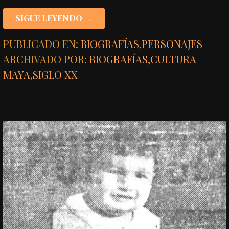
SIGUE LEYENDO →
PUBLICADO EN:
BIOGRAFÍAS
,
PERSONAJES
ARCHIVADO POR:
BIOGRAFÍAS
,
CULTURA
MAYA
,
SIGLO XX