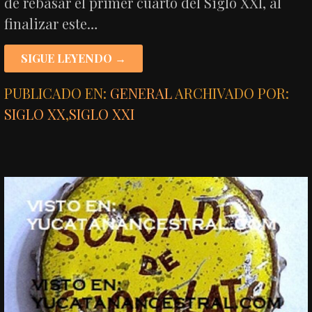
de rebasar el primer cuarto del Siglo XXI, al
finalizar este…
SIGUE LEYENDO →
PUBLICADO EN:
GENERAL
ARCHIVADO POR:
SIGLO XX
,
SIGLO XXI