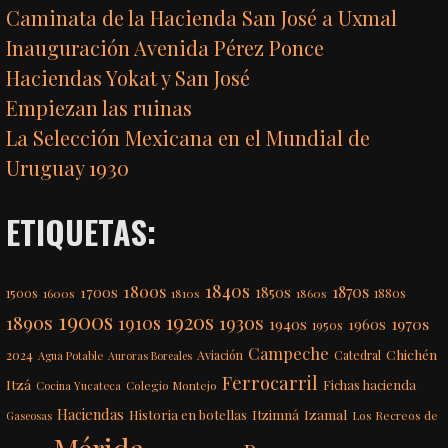
Caminata de la Hacienda San José a Uxmal
Inauguración Avenida Pérez Ponce
Haciendas Yokat y San José
Empiezan las ruinas
La Selección Mexicana en el Mundial de
Uruguay 1930
ETIQUETAS:
1840s
1800s
1870s
1850s
1700s
1500s
1600s
1810s
1860s
1880s
1900s
1920s
1890s
1910s
1930s
1970s
1940s
1960s
1950s
Campeche
Chichén
2024
Aviación
Catedral
Agua Potable
Auroras Boreales
Ferrocarril
Itzá
Fichas hacienda
Colegio Montejo
Cocina Yucateca
Haciendas
Itzimná
Izamal
Historia en botellas
Los Recreos de
Gaseosas