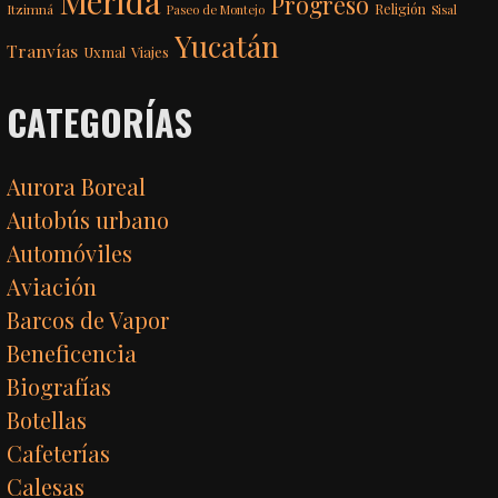
Mérida
Progreso
Itzimná
Religión
Paseo de Montejo
Sisal
Yucatán
Tranvías
Uxmal
Viajes
CATEGORÍAS
Aurora Boreal
Autobús urbano
Automóviles
Aviación
Barcos de Vapor
Beneficencia
Biografías
Botellas
Cafeterías
Calesas