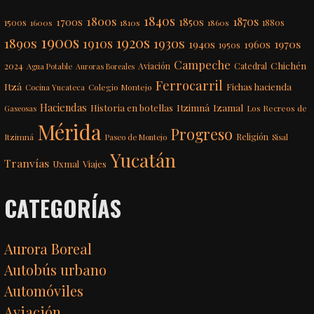
1840s
1800s
1870s
1850s
1700s
1500s
1600s
1810s
1860s
1880s
1900s
1920s
1890s
1910s
1930s
1970s
1940s
1960s
1950s
Campeche
Chichén
2024
Aviación
Catedral
Agua Potable
Auroras Boreales
Ferrocarril
Itzá
Fichas hacienda
Colegio Montejo
Cocina Yucateca
Haciendas
Itzimná
Izamal
Historia en botellas
Los Recreos de
Gaseosas
Mérida
Progreso
Itzimná
Religión
Paseo de Montejo
Sisal
Yucatán
Tranvías
Uxmal
Viajes
CATEGORÍAS
Aurora Boreal
Autobús urbano
Automóviles
Aviación