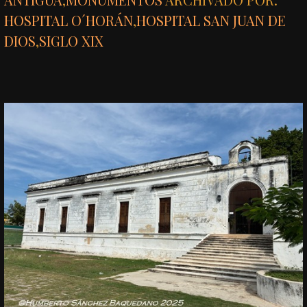
HOSPITAL O´HORÁN
,
HOSPITAL SAN JUAN DE
DIOS
,
SIGLO XIX