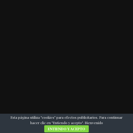
Esta página utiliza "cookies" para efectos publicitarios. Para continuar
hacer clic en "Entiendo y acepto". Bienvenido
ENTIENDO Y ACEPTO