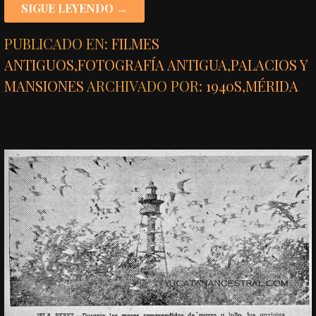
SIGUE LEYENDO →
PUBLICADO EN:
FILMES
ANTIGUOS
,
FOTOGRAFÍA ANTIGUA
,
PALACIOS Y
MANSIONES
ARCHIVADO POR:
1940S
,
MÉRIDA