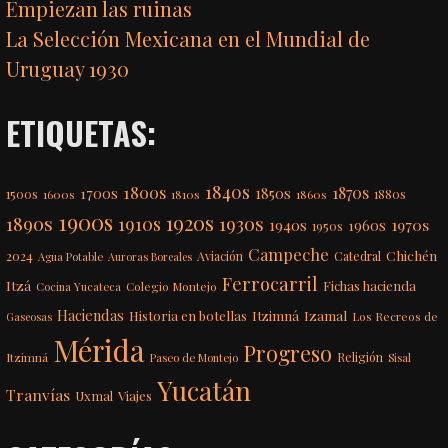
Empiezan las ruinas
La Selección Mexicana en el Mundial de
Uruguay 1930
ETIQUETAS:
1840s
1800s
1870s
1850s
1700s
1500s
1600s
1810s
1860s
1880s
1900s
1920s
1890s
1910s
1930s
1970s
1940s
1960s
1950s
Campeche
Chichén
2024
Aviación
Catedral
Agua Potable
Auroras Boreales
Ferrocarril
Itzá
Fichas hacienda
Colegio Montejo
Cocina Yucateca
Haciendas
Itzimná
Izamal
Historia en botellas
Los Recreos de
Gaseosas
Mérida
Progreso
Itzimná
Religión
Paseo de Montejo
Sisal
Yucatán
Tranvías
Uxmal
Viajes