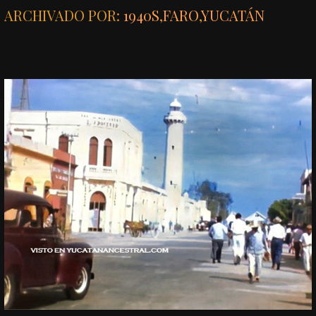
ARCHIVADO POR:
1940S
,
FARO
,
YUCATÁN