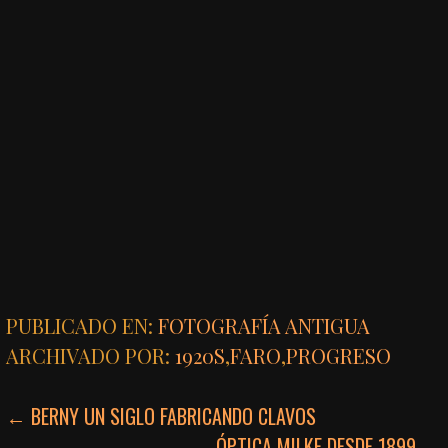
PUBLICADO EN:
FOTOGRAFÍA ANTIGUA
ARCHIVADO POR:
1920S
,
FARO
,
PROGRESO
NAVEGACIÓN
← BERNY UN SIGLO FABRICANDO CLAVOS
ÓPTICA MILKE DESDE 1899 →