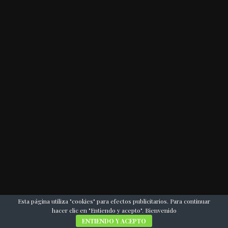
Esta página utiliza "cookies" para efectos publicitarios. Para continuar
hacer clic en "Entiendo y acepto". Bienvenido
ENTIENDO Y ACEPTO