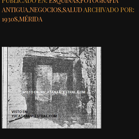
PUBLICADO EN:
ESQUINAS
,
FOTOGRAFÍA
ANTIGUA
,
NEGOCIOS
,
SALUD
ARCHIVADO POR:
1930S
,
MÉRIDA