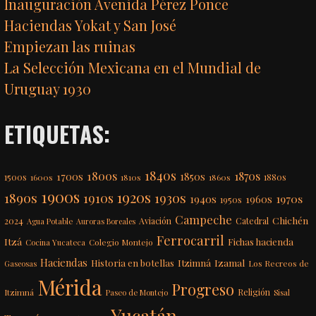
Inauguración Avenida Pérez Ponce
Haciendas Yokat y San José
Empiezan las ruinas
La Selección Mexicana en el Mundial de
Uruguay 1930
ETIQUETAS:
1840s
1800s
1870s
1850s
1700s
1500s
1600s
1810s
1860s
1880s
1900s
1920s
1890s
1910s
1930s
1970s
1940s
1960s
1950s
Campeche
Chichén
2024
Aviación
Catedral
Agua Potable
Auroras Boreales
Ferrocarril
Itzá
Fichas hacienda
Colegio Montejo
Cocina Yucateca
Haciendas
Itzimná
Izamal
Historia en botellas
Los Recreos de
Gaseosas
Mérida
Progreso
Itzimná
Religión
Paseo de Montejo
Sisal
Yucatán