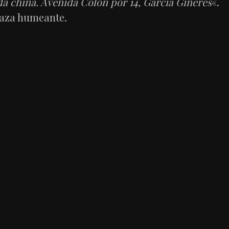
 china. Avenida Colón por 14, García Ginerés
«.
taza humeante.