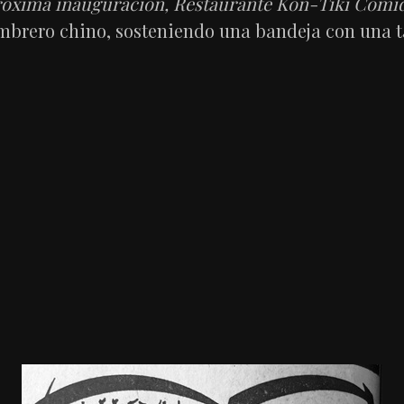
óxima inauguración, Restaurante Kon-Tiki Comida
mbrero chino, sosteniendo una bandeja con una 