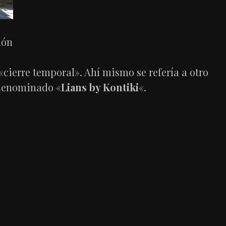
lón
«cierre temporal». Ahí mismo se refería a otro
denominado «
Lians by Kontiki
«.