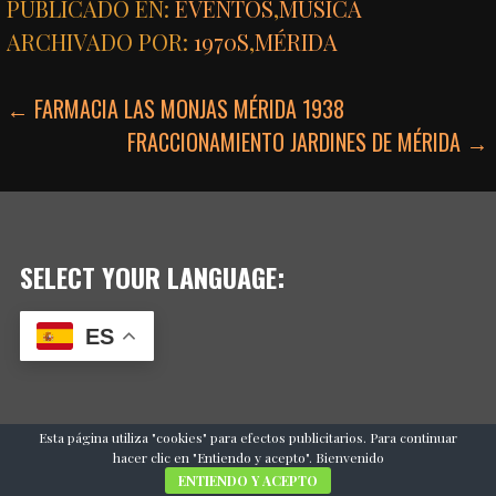
PUBLICADO EN:
EVENTOS
,
MÚSICA
ARCHIVADO POR:
1970S
,
MÉRIDA
NAVEGACIÓN
← FARMACIA LAS MONJAS MÉRIDA 1938
FRACCIONAMIENTO JARDINES DE MÉRIDA →
DE
ENTRADAS
SELECT YOUR LANGUAGE:
ES
Esta página utiliza "cookies" para efectos publicitarios. Para continuar
hacer clic en "Entiendo y acepto". Bienvenido
ENTIENDO Y ACEPTO