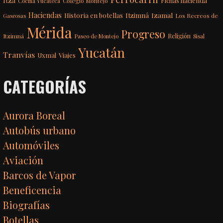
Fichas hacienda
Colegio Montejo
Cocina Yucateca
Haciendas
Itzimná
Izamal
Historia en botellas
Los Recreos de
Gaseosas
Mérida
Progreso
Itzimná
Religión
Paseo de Montejo
Sisal
Yucatán
Tranvías
Uxmal
Viajes
CATEGORÍAS
Aurora Boreal
Autobús urbano
Automóviles
Aviación
Barcos de Vapor
Beneficencia
Biografías
Botellas