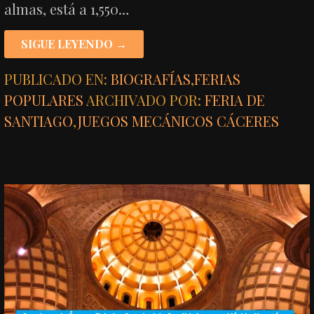
almas, está a 1,550…
SIGUE LEYENDO →
PUBLICADO EN:
BIOGRAFÍAS
,
FERIAS
POPULARES
ARCHIVADO POR:
FERIA DE
SANTIAGO
,
JUEGOS MECÁNICOS CÁCERES