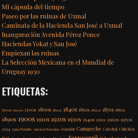
Mi cápsula del tiempo
Paseo por las ruinas de Uxmal
Caminata de la Hacienda San José a Uxmal
Inauguración Avenida Pérez Ponce
Haciendas Yokat y San José
Empiezan las ruinas
La Selección Mexicana en el Mundial de
Uruguay 1930
ETIQUETAS:
1840s
1800s
1870s
1850s
1700s
1500s
1600s
1810s
1860s
1880s
1900s
1920s
1890s
1910s
1930s
1970s
1940s
1960s
1950s
Campeche
Chichén
2024
Aviación
Catedral
Agua Potable
Auroras Boreales
Ferrocarril
Itzá