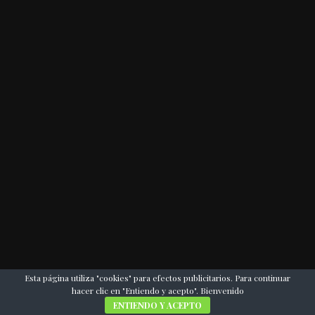
Esta página utiliza "cookies" para efectos publicitarios. Para continuar
hacer clic en "Entiendo y acepto". Bienvenido
ENTIENDO Y ACEPTO